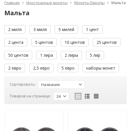
Главная
Иностранные монеты
Монеты Европы
Мальта
Мальта
2 миля
3 миля
5 милей
1 цент
2 цента
5 центов
10 центов
25 центов
50 центов
1 лира
2 лиры
5 лир
2 евро
2,5 евро
5 евро
наборы монет
Сортировать:
Название
Товаров на странице:
24