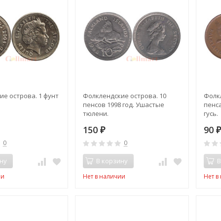
е острова. 1 фунт
Фолклендские острова. 10
Фолк
пенсов 1998 год. Ушастые
пенса
тюлени.
гусь.
150
90
₽
0
0
ну
В корзину
В
ии
Нет в наличии
Нет в