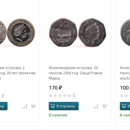
е острова. 2
Фолклендские острова. 20
Фолк
год. 30 лет монетам
пенсов 2004 год. Овца Ромни
пенс
.
Марш.
альб
170
10
₽
0
0
ну
В корзину
В
В наличии
В на