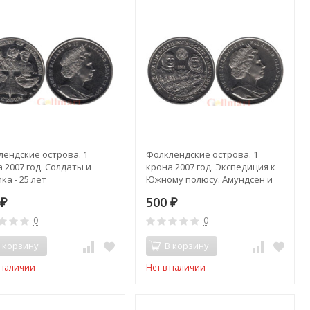
лендские острова. 1
Фолклендские острова. 1
 2007 год. Солдаты и
крона 2007 год. Экспедиция к
ка - 25 лет
Южному полюсу. Амундсен и
бождению.
Скотт.
0
500
₽
₽
0
0
 корзину
В корзину
 наличии
Нет в наличии