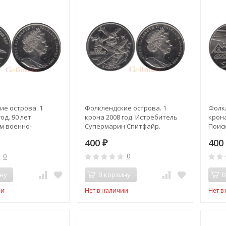
е острова. 1
Фолклендские острова. 1
Фолк
од. 90 лет
крона 2008 год. Истребитель
крона
м военно-
Супермарин Спитфайр.
Поис
 силам
служб
400
40
ании.
₽
0
0
ну
В корзину
В
ии
Нет в наличии
Нет в