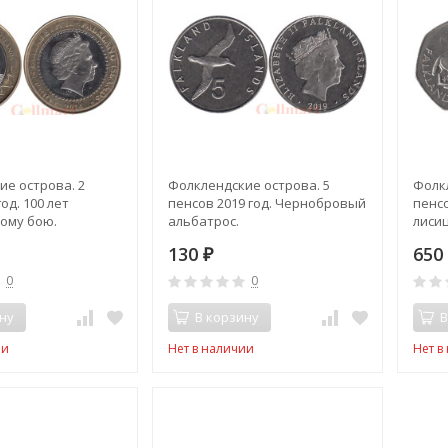
е острова. 2
Фолклендские острова. 5
Фолк
од. 100 лет
пенсов 2019 год. Чернобровый
пенсо
ому бою.
альбатрос.
лисиц
130
65
₽
0
0
ну
В корзину
В
ии
Нет в наличии
Нет в