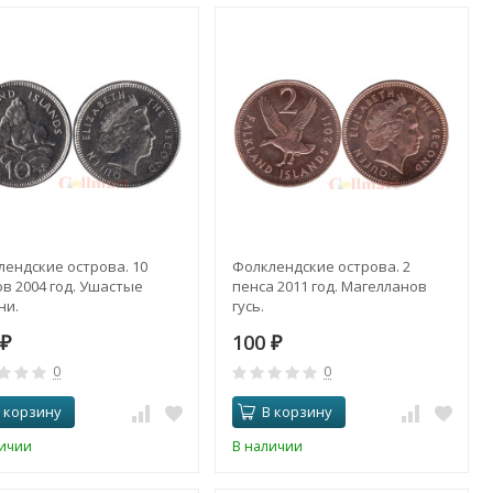
лендские острова. 10
Фолклендские острова. 2
в 2004 год. Ушастые
пенса 2011 год. Магелланов
ни.
гусь.
0
100
₽
₽
0
0
 корзину
В корзину
личии
В наличии