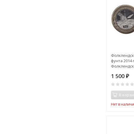
Фолклендски
фунта 2014 г
Фолклендск
1 500
₽
В корзи
Нет в налич