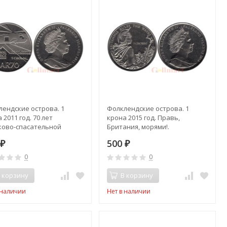
лендские острова. 1
Фолклендские острова. 1
 2011 год. 70 лет
крона 2015 год. Правь,
ково-спасательной
Британия, морями!.
е.
0
500
₽
₽
0
0
 корзину
В корзину
 наличии
Нет в наличии