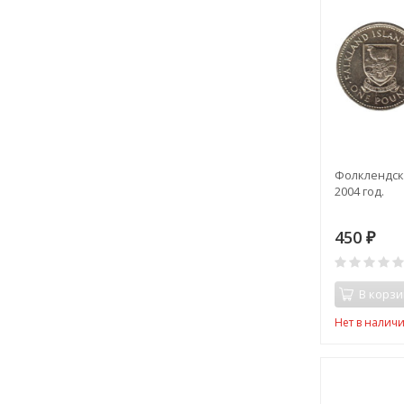
Фолклендски
2004 год.
450
₽
В корзи
Нет в налич