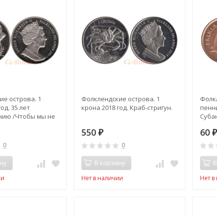
е острова. 1
Фолклендские острова. 1
Фолк
од. 35 лет
крона 2018 год. Краб-стригун.
пенни
ию /Чтобы мы не
Суба
550
60
₽
0
0
ну
В корзину
В
ии
Нет в наличии
Нет в