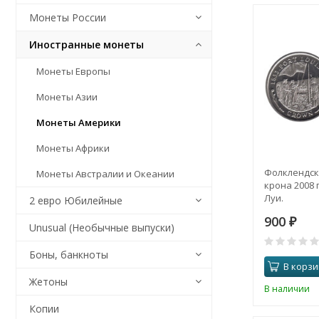
Монеты России
Иностранные монеты
Монеты Европы
Монеты Азии
Монеты Америки
Монеты Африки
Фолклендски
Монеты Австралии и Океании
крона 2008 г
Луи.
2 евро Юбилейные
900
₽
Unusual (Необычные выпуски)
Боны, банкноты
В корзи
Жетоны
В наличии
Копии