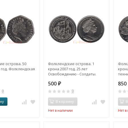
е острова. 50
Фолклендские острова. 1
Фолк
 год. Фолклендская
крона 2007 год. 25 лет
крона
Освобождению - Солдаты.
техни
Осво
500
85
₽
0
0
ну
В корзину
В
Нет в наличии
Нет в