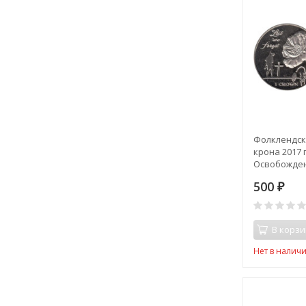
Фолклендски
крона 2017 г
Освобожден
забыли/.
500
₽
В корзи
Нет в налич