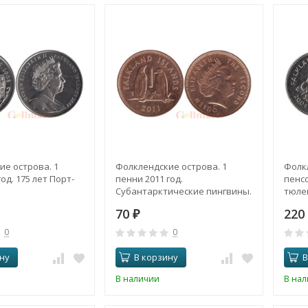
е острова. 1
Фолклендские острова. 1
Фолк
од. 175 лет Порт-
пенни 2011 год.
пенсо
Субантарктические пингвины.
тюле
70
22
₽
0
0
ну
В корзину
В
В наличии
В на