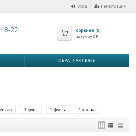
Вход
Регистрация
-48-22
Корзина (
0
)
на сумму
0
₽
ОБРАТНАЯ СВЯЗЬ
пенсов
1 фунт
2 фунта
1 крона