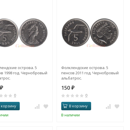
лендские острова. 5
Фолклендские острова. 5
ов 1998 год. Чернобровый
пенсов 2011 год. Чернобровый
атрос.
альбатрос.
0
150
₽
₽
0
0
 корзину
В корзину
личии
В наличии