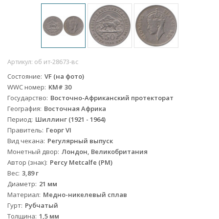
Артикул:
об ит-28673-вс
Состояние
VF (на фото)
WWC номер
KM# 30
Государство
Восточно-Африканский протекторат
География
Восточная Африка
Период
Шиллинг (1921 - 1964)
Правитель
Георг VI
Вид чекана
Регулярный выпуск
Монетный двор
Лондон, Великобритания
Автор (знак)
Percy Metcalfe (PM)
Вес
3,89 г
Диаметр
21 мм
Материал
Медно-никелевый сплав
Гурт
Рубчатый
Толщина
1,5 мм