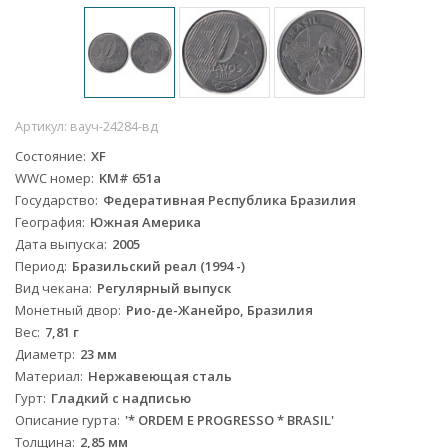
Артикул:
вауч-24284-вд
Состояние
XF
WWC номер
KM# 651а
Государство
Федеративная Республика Бразилия
География
Южная Америка
Дата выпуска
2005
Период
Бразильский реал (1994 -)
Вид чекана
Регулярный выпуск
Монетный двор
Рио-де-Жанейро, Бразилия
Вес
7,81 г
Диаметр
23 мм
Материал
Нержавеющая сталь
Гурт
Гладкий с надписью
Описание гурта
'* ORDEM E PROGRESSO * BRASIL'
Толщина
2,85 мм