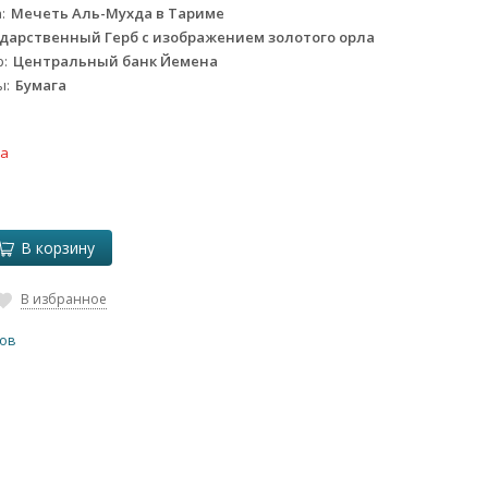
а
Мечеть Аль-Мухда в Тариме
ударственный Герб с изображением золотого орла
р
Центральный банк Йемена
ы
Бумага
ка
В корзину
В избранное
лов