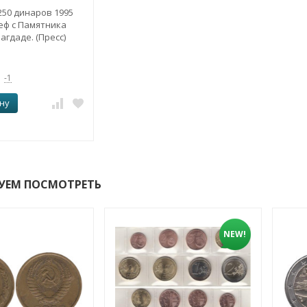
250 динаров 1995
еф с Памятника
агдаде. (Пресс)
-1
ну
УЕМ ПОСМОТРЕТЬ
NEW!