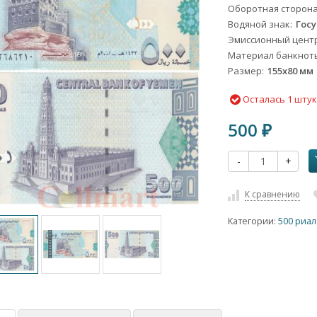
Оборотная сторон
Водяной знак
Гос
Эмиссионный цент
Материал банкнот
Размер
155х80 мм
Осталась 1 шту
500
₽
-
+
К сравнению
Категории:
500 риа