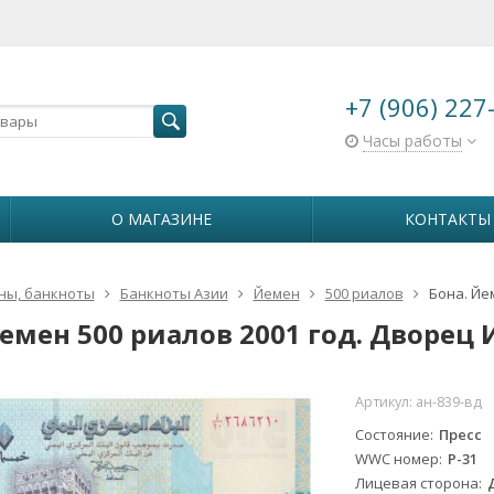
+7 (906) 227
Часы работы
О МАГАЗИНЕ
КОНТАКТЫ
ны, банкноты
Банкноты Азии
Йемен
500 риалов
Бона. Йе
емен 500 риалов 2001 год. Дворец 
Артикул:
ан-839-вд
Состояние
Пресс
WWC номер
Р-31
Лицевая сторона