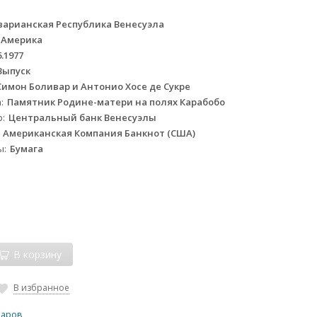
варианская Республика Венесуэла
 Америка
6.1977
 Выпуск
Симон Боливар и Антонио Хосе де Сукре
а
Памятник Родине-матери на полях Карабобо
р
Центральный банк Венесуэлы
- Американская Компания Банкнот (США)
ы
Бумага
м
В корзину
В избранное
варов