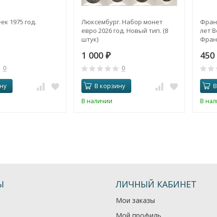
ек 1975 год.
Люксембург. Набор монет
Франц
евро 2026 год. Новый тип. (8
лет 
штук)
Фран
1 000
450
₽
0
0
ну
В корзину
В
В наличии
В на
Ы
ЛИЧНЫЙ КАБИНЕТ
Мои заказы
Мой профиль