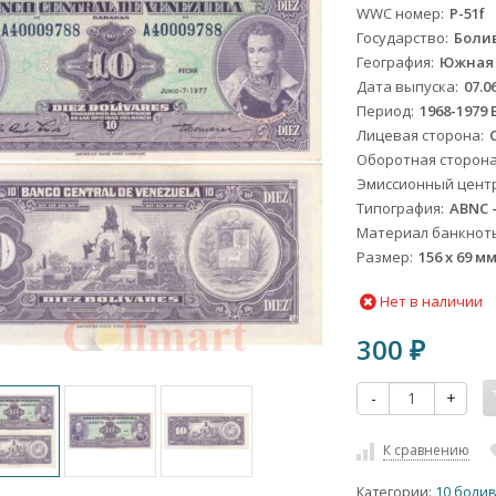
WWC номер
P-51f
Государство
Боли
География
Южная
Дата выпуска
07.0
Период
1968-1979
Лицевая сторона
Оборотная сторон
Эмиссионный цент
Типография
ABNC 
Материал банкнот
Размер
156 x 69 м
Нет в наличии
300
₽
-
+
К сравнению
Категории:
10 боли