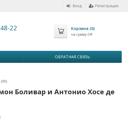
Вход
Регистрация
-48-22
Корзина (
0
)
на сумму
0
₽
ОБРАТНАЯ СВЯЗЬ
(XF)
имон Боливар и Антонио Хосе де
д