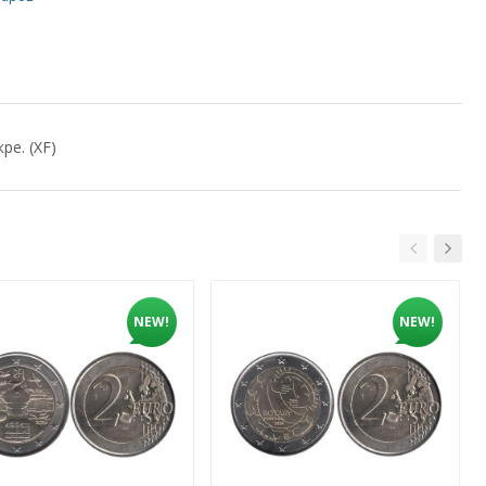
ре. (XF)
NEW!
NEW!