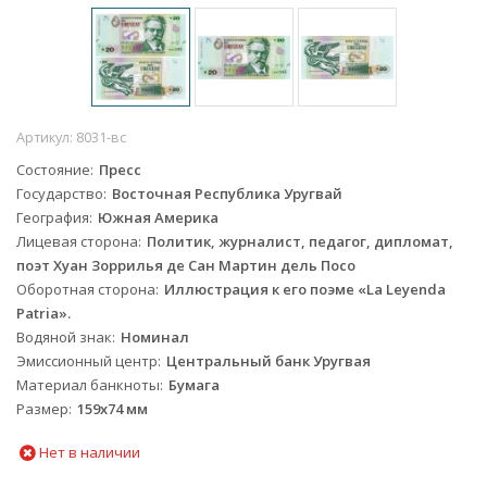
Артикул:
8031-вс
Состояние
Пресс
Государство
Восточная Республика Уругвай
География
Южная Америка
Лицевая сторона
Политик, журналист, педагог, дипломат,
поэт Хуан Зоррилья де Сан Мартин дель Посо
Оборотная сторона
Иллюстрация к его поэме «La Leyenda
Patria».
Водяной знак
Номинал
Эмиссионный центр
Центральный банк Уругвая
Материал банкноты
Бумага
Размер
159х74 мм
Нет в наличии