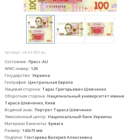
Артикул:
об ит-001-вс
Состояние
Пресс-AU
WWC номер
126
Государство
Украина
География
Центральная Европа
Лицевая сторона
Тарас Григорьевич Шевченко
Оборотная сторона
Национальный университет имени
Тараса Шевченко, Киев
Водяной знак
Портрет Тараса Шевченко
Эмиссионный центр
Национальный банк Украины
Материал банкноты
Бумага
Размер
142х75 мм
Подписи
Гонтарева Валерия Алексеевна