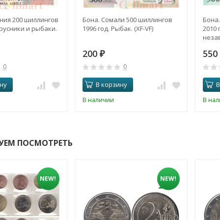
ния 200 шиллингов
Бона. Сомали 500 шиллингов
Бона.
арусники и рыбаки.
1996 год. Рыбак. (XF-VF)
2010 
незав
(Прес
200
550
₽
0
0
ну
В корзину
В
В наличии
В на
УЕМ ПОСМОТРЕТЬ
NEW!
NEW!