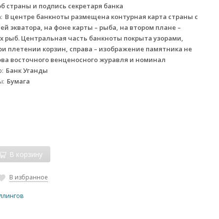
рб страны и подпись секретаря банка
а
В центре банкноты размещена контурная карта страны с
 экватора, на фоне карты – рыба, на втором плане –
 рыб. Центральная часть банкноты покрыта узорами,
и плетении корзин, справа – изображение памятника не
ова восточного венценосного журавля и номинал
р
Банк Уганды
ы
Бумага
В корзину
В избранное
иллингов