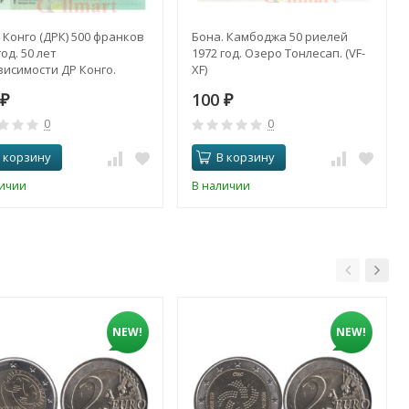
 Конго (ДРК) 500 франков
Бона. Камбоджа 50 риелей
год. 50 лет
1972 год. Озеро Тонлесап. (VF-
исимости ДР Конго.
XF)
с)
100
₽
₽
0
0
 корзину
В корзину
личии
В наличии
NEW!
NEW!