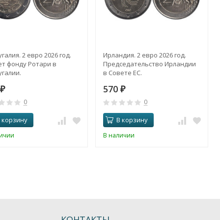
галия. 2 евро 2026 год.
Ирландия. 2 евро 2026 год.
ет фонду Ротари в
Председательство Ирландии
галии.
в Совете ЕС.
570
₽
₽
0
0
 корзину
В корзину
личии
В наличии
КОНТАКТЫ