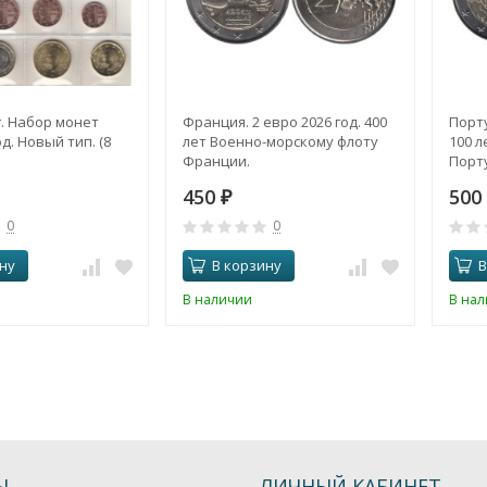
. Набор монет
Франция. 2 евро 2026 год. 400
Порту
д. Новый тип. (8
лет Военно-морскому флоту
100 л
Франции.
Порту
450
500
₽
0
0
ну
В корзину
В
В наличии
В на
Ы
ЛИЧНЫЙ КАБИНЕТ