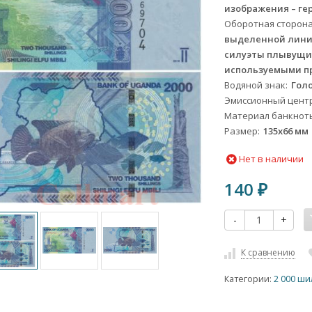
изображения – ге
Оборотная сторон
выделенной линией
силуэты плывущих
используемыми пр
Водяной знак
Гол
Эмиссионный цент
Материал банкнот
Размер
135х66 мм
Нет в наличии
140
₽
-
+
К сравнению
Категории:
2 000 ш