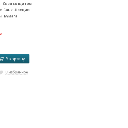
а
Свея со щитом
р
Банк Швеции
ы
Бумага
м
ка
В корзину
В избранное