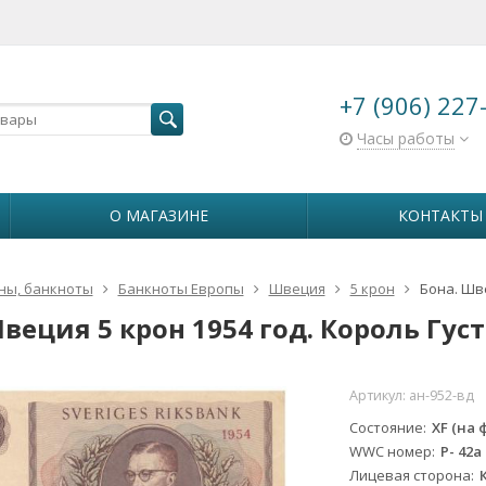
+7 (906) 227
Часы работы
О МАГАЗИНЕ
КОНТАКТЫ
ны, банкноты
Банкноты Европы
Швеция
5 крон
Бона. Шве
веция 5 крон 1954 год. Король Густ
Артикул:
ан-952-вд
Состояние
XF (на 
WWC номер
P- 42a
Лицевая сторона