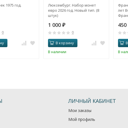
ек 1975 год.
Люксембург. Набор монет
Франц
евро 2026 год. Новый тип. (8
лет 
штук)
Фран
1 000
450
₽
0
0
ну
В корзину
В
В наличии
В на
Ы
ЛИЧНЫЙ КАБИНЕТ
Мои заказы
Мой профиль