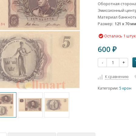
Оборотная сторон
Эмиссионный цент
Материал банкнот
Размер
121 х 70 м
Осталась 1 шту
600
₽
-
+
К сравнению
Категории:
5 крон