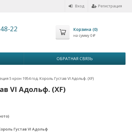
Вход
Регистрация
-48-22
Корзина (
0
)
на сумму
0
₽
ОБРАТНАЯ СВЯЗЬ
ция 5 крон 1954 год. Король Густав VI Адольф. (XF)
ав VI Адольф. (XF)
фото)
Король Густав VI Адольф