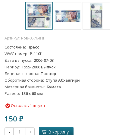
Артикул:
нов-0576-вд
Состояние
Пресс
WWC номер
P-110f
Дата выпуска
2006-07-03
Период
1995-2006 Выпуск
Лицевая сторона
Танцор
Оборотная сторона
Ступа Абхаягири
Материал банкноты
Бумага
Размер
136 x 68 мм
Осталась 1 штука
150
₽
-
+
В корзину