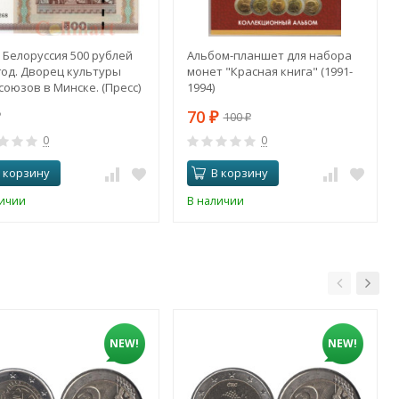
 Белоруссия 500 рублей
Альбом-планшет для набора
год. Дворец культуры
монет "Красная книга" (1991-
оюзов в Минске. (Пресс)
1994)
70
100
₽
₽
0
0
 корзину
В корзину
личии
В наличии
NEW!
NEW!