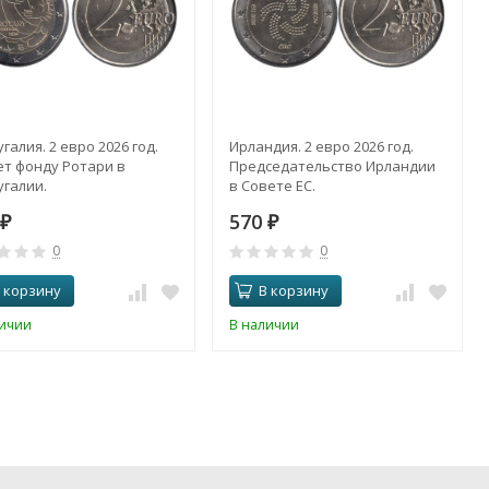
галия. 2 евро 2026 год.
Ирландия. 2 евро 2026 год.
ет фонду Ротари в
Председательство Ирландии
галии.
в Совете ЕС.
570
₽
₽
0
0
 корзину
В корзину
личии
В наличии