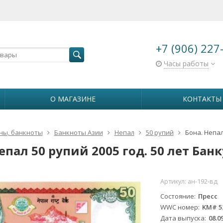
+7 (906) 227
Часы работы
О МАГАЗИНЕ
КОНТАКТЫ
ны, банкноты
Банкноты Азии
Непал
50 рупий
Бона. Непал
епал 50 рупий 2005 год. 50 лет Банк
Артикул:
ан-192-вд
Состояние
Пресс
WWC номер
KM# 5
Дата выпуска
08.0