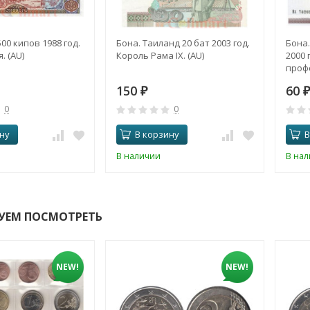
00 кипов 1988 год.
Бона. Таиланд 20 бат 2003 год.
Бона.
. (AU)
Король Рама IX. (AU)
2000 
профс
150
60
₽
₽
0
0
ну
В корзину
В
В наличии
В на
УЕМ ПОСМОТРЕТЬ
NEW!
NEW!