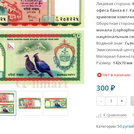
Лицевая сторона
офиса банка в г. 
храмовом комплек
Оборотная сторон
монала (Lophophor
национальным си
Водяной знак
Гья
Эмиссионный цент
Материал банкнот
Размер
142х70 мм
Нет в наличии
300
₽
-
+
К сравнению
Категории:
50 рупи