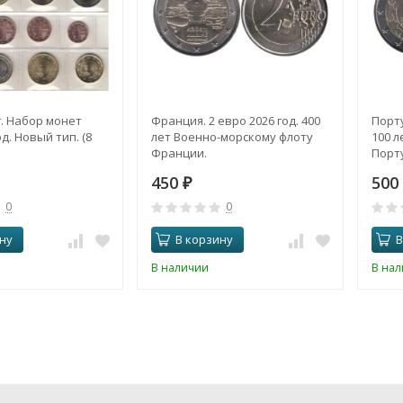
. Набор монет
Франция. 2 евро 2026 год. 400
Порту
д. Новый тип. (8
лет Военно-морскому флоту
100 л
Франции.
Порту
450
500
₽
0
0
ну
В корзину
В
В наличии
В на