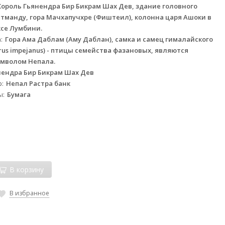
Король Гьянендра Бир Бикрам Шах Дев, здание головного
Катманду, гора Мачхапучхре (Фиштеил), колонна царя Ашоки в
се Лумбини.
а
Гора Ама Даблам (Аму Даблан), самка и самец гималайского
us impejanus) - птицы семейства фазановых, являются
мволом Непала.
нендра Бир Бикрам Шах Дев
р
Непал Растра банк
ы
Бумага
В корзину
В избранное
й