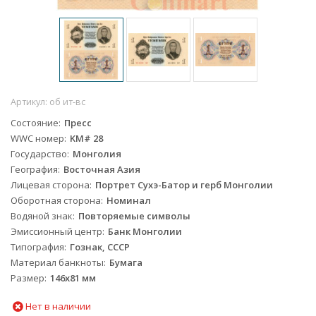
Артикул:
об ит-вс
Состояние
Пресс
WWC номер
KM# 28
Государство
Монголия
География
Восточная Азия
Лицевая сторона
Портрет Сухэ-Батор и герб Монголии
Оборотная сторона
Номинал
Водяной знак
Повторяемые символы
Эмиссионный центр
Банк Монголии
Типография
Гознак, СССР
Материал банкноты
Бумага
Размер
146х81 мм
Нет в наличии