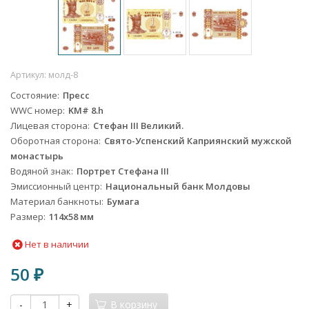
Артикул:
молд-8
Состояние
Пресс
WWC номер
KM# 8.h
Лицевая сторона
Стефан III Великий.
Оборотная сторона
Свято-Успенский Каприянский мужской
монастырь
Водяной знак
Портрет Стефана III
Эмиссионный центр
Национальный банк Молдовы
Материал банкноты
Бумага
Размер
114х58 мм
Нет в наличии
50
₽
-
+
В корзину