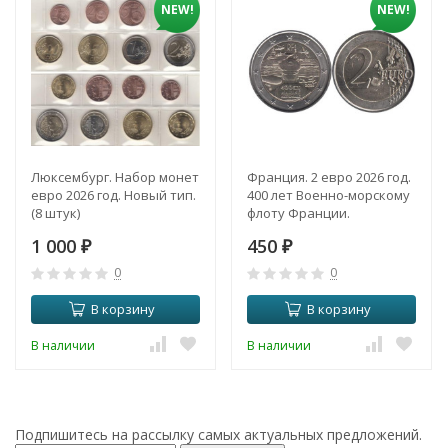
NEW!
NEW!
Люксембург. Набор монет
Франция. 2 евро 2026 год.
евро 2026 год. Новый тип.
400 лет Военно-морскому
(8 штук)
флоту Франции.
1 000
450
₽
₽
0
0
В корзину
В корзину
В наличии
В наличии
Подпишитесь на рассылку самых актуальных предложений.