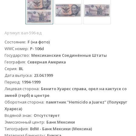
Артикул:
вал-596-вд
Состояние
F (на фото)
WWC номер
P- 106d
Государство
Мексиканские Соединённые Штаты
География
Северная Америка
Серия
BL
Дата выпуска
23.04.1999
Период
1994-1999
Лицевая сторона
Бенито Хуарес справа, орел на кактусе со
змеей (герб) в центре
Оборотная сторона
памятник "Hemicido a Juarez" (Полукруг
Хуареса)
Водяной знак
Отсутствует
Эмиссионный центр
Банк Мексики
Типография
BdM - Банк Мексики (Мексика)
Материал банкноты
Бумага