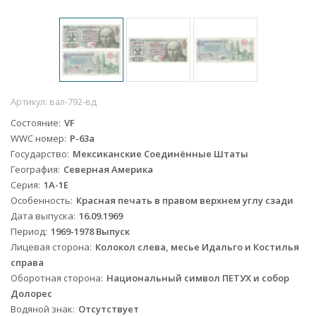
Артикул:
вал-792-вд
Состояние
VF
WWC номер
P-63a
Государство
Мексиканские Соединённые Штаты
География
Северная Америка
Серия
1A-1E
Особенность
Красная печать в правом верхнем углу сзади
Дата выпуска
16.09.1969
Период
1969-1978 Выпуск
Лицевая сторона
Колокол слева, месье Идальго и Костилья
справа
Оборотная сторона
Национальный символ ПЕТУХ и собор
Долорес
Водяной знак
Отсутствует