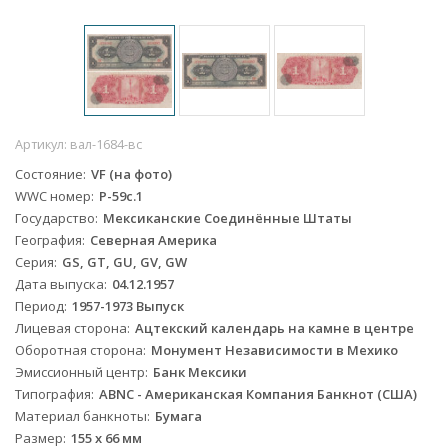
Артикул:
вал-1684-вс
Состояние
VF (на фото)
WWC номер
P-59c.1
Государство
Мексиканские Соединённые Штаты
География
Северная Америка
Серия
GS, GT, GU, GV, GW
Дата выпуска
04.12.1957
Период
1957-1973 Выпуск
Лицевая сторона
Ацтекский календарь на камне в центре
Оборотная сторона
Монумент Независимости в Мехико
Эмиссионный центр
Банк Мексики
Типография
ABNC - Американская Компания Банкнот (США)
Материал банкноты
Бумага
Размер
155 x 66 мм