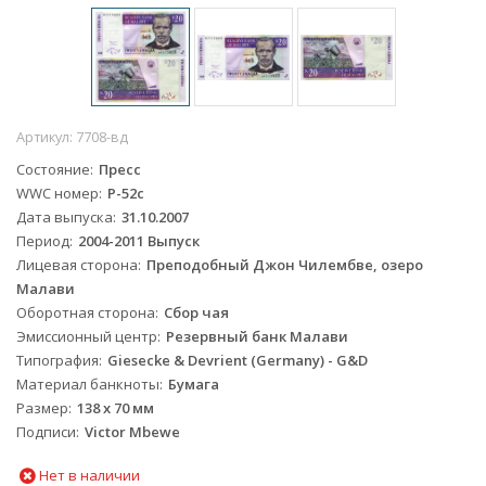
Артикул:
7708-вд
Состояние
Пресс
WWC номер
P-52c
Дата выпуска
31.10.2007
Период
2004-2011 Выпуск
Лицевая сторона
Преподобный Джон Чилембве, озеро
Малави
Оборотная сторона
Сбор чая
Эмиссионный центр
Резервный банк Малави
Типография
Giesecke & Devrient (Germany) - G&D
Материал банкноты
Бумага
Размер
138 x 70 мм
Подписи
Victor Mbewe
Нет в наличии