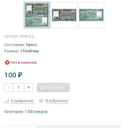
Артикул:
8848-вд
Состояние
Пресс
Размер
115х60 мм
Нет в наличии
100
₽
-
+
В корзину
К сравнению
В избранное
Категории:
1 000 ливров