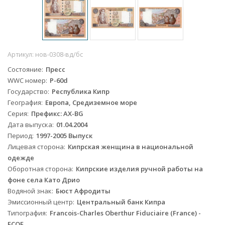
Артикул:
нов-0308-вд/бс
Состояние
Пресс
WWC номер
P-60d
Государство
Республика Кипр
География
Европа, Средиземное море
Серия
Префикс: AX-BG
Дата выпуска
01.04.2004
Период
1997-2005 Выпуск
Лицевая сторона
Кипрская женщина в национальной
одежде
Оборотная сторона
Кипрские изделия ручной работы на
фоне села Като Дрио
Водяной знак
Бюст Афродиты
Эмиссионный центр
Центральный банк Кипра
Типография
Francois-Charles Oberthur Fiduciaire (France) -
FCOF