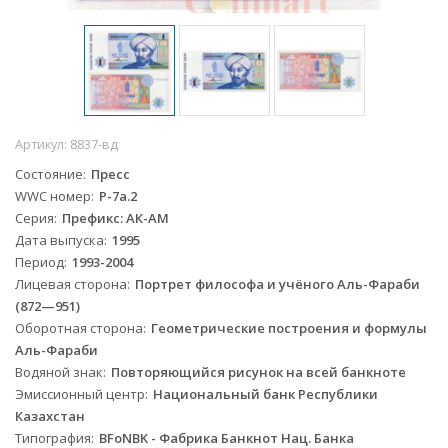
Артикул:
8837-вд
Состояние
Пресс
WWC номер
P-7a.2
Серия
Префикс: АК-АМ
Дата выпуска
1995
Период
1993-2004
Лицевая сторона
Портрет философа и учёного Аль-Фараби
(872—951)
Оборотная сторона
Геометрические построения и формулы
Аль-Фараби
Водяной знак
Повторяющийся рисунок на всей банкноте
Эмиссионный центр
Национальный банк Республики
Казахстан
Типография
BFoNBK - Фабрика Банкнот Нац. Банка