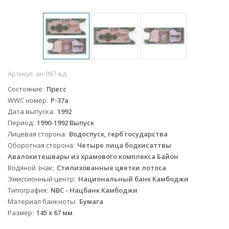
Артикул:
ан-097-вд
Состояние
Пресс
WWC номер
P-37a
Дата выпуска
1992
Период
1990-1992 Выпуск
Лицевая сторона
Водоспуск, герб государства
Оборотная сторона
Четыре лица бодхисаттвы
Авалокитешвары из храмового комплекса Байон
Водяной знак
Стилизованные цветки лотоса
Эмиссионный центр
Национальный банк Камбоджи
Типография
NBC - Нацбанк Камбоджи
Материал банкноты
Бумага
Размер
145 x 67 мм