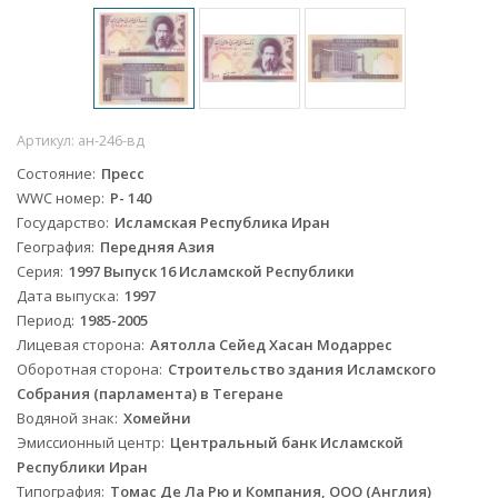
Артикул:
ан-246-вд
Состояние
Пресс
WWC номер
P- 140
Государство
Исламская Республика Иран
География
Передняя Азия
Серия
1997 Выпуск 16 Исламской Республики
Дата выпуска
1997
Период
1985-2005
Лицевая сторона
Аятолла Сейед Хасан Модаррес
Оборотная сторона
Строительство здания Исламского
Собрания (парламента) в Тегеране
Водяной знак
Хомейни
Эмиссионный центр
Центральный банк Исламской
Республики Иран
Типография
Томас Де Ла Рю и Компания, ООО (Англия)