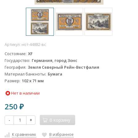
Артикул:
нот-44882-вс
Состояние
XF
Государство
Германия, город Зонс
География
Земля Северный Рейн-Вестфалия
Материал банкноты
Бумага
Размер
102 x 71 мм
Нет в наличии
250
₽
-
+
В корзину
К сравнению
В избранное