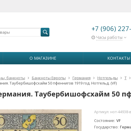
+7 (906) 227
Часы работы
О МАГАЗИНЕ
КОНТАКТЫ
ны, банкноты
Банкноты Европы
Германия
Нотгельды
Т
ания. Таубербишофсхайм 50 пфеннигов 1919 год. Нотгельд. (VF)
Германия. Таубербишофсхайм 50 пфе
Артикул:
нот-44938-
Состояние
VF
Государство
Герм