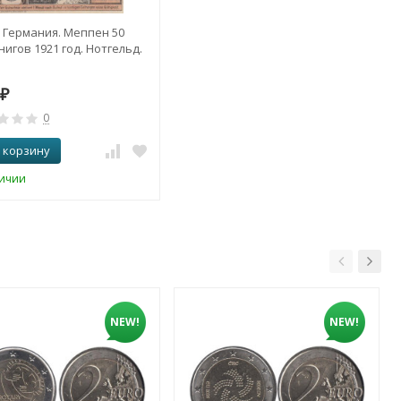
 Германия. Меппен 50
игов 1921 год. Нотгельд.
₽
0
 корзину
личии
NEW!
NEW!