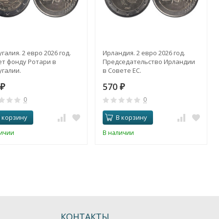
галия. 2 евро 2026 год.
Ирландия. 2 евро 2026 год.
ет фонду Ротари в
Председательство Ирландии
галии.
в Совете ЕС.
570
₽
₽
0
0
 корзину
В корзину
личии
В наличии
КОНТАКТЫ