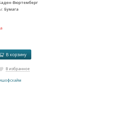
Баден-Вюртемберг
ы
Бумага
ка
В корзину
В избранное
ишофсхайм