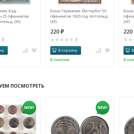
ния. Бад-
Бона. Германия. Йютербог 50
Бона.
 25 пфеннигов
пфеннигов 1920 год. Нотгельд.
пфенн
тгельд. (XF)
(XF)
(XF)
220
220
₽
0
0
ну
В корзину
В
В наличии
В на
УЕМ ПОСМОТРЕТЬ
NEW!
NEW!