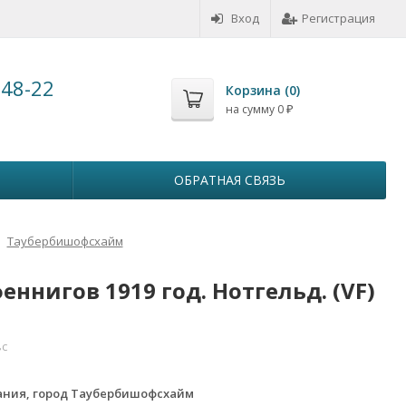
Вход
Регистрация
-48-22
Корзина (
0
)
на сумму
0
₽
ОБРАТНАЯ СВЯЗЬ
Таубербишофсхайм
ннигов 1919 год. Нотгельд. (VF)
вс
ания, город Таубербишофсхайм