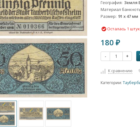
География
Земля 
Материал банкнот
Размер
91 x 47 мм
Осталась 1 шту
180
₽
-
+
К сравнению
Категории:
Тауберб