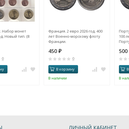
. Набор монет
Франция. 2 евро 2026 год. 400
Порту
д. Новый тип. (8
лет Военно-морскому флоту
100 л
Франции.
Порту
450
500
₽
0
0
ну
В корзину
В
В наличии
В на
Ы
ЛИЧНЫЙ КАБИНЕТ