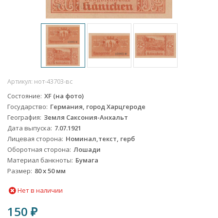
Артикул:
нот-43703-вс
Состояние
XF (на фото)
Государство
Германия, город Харцгероде
География
Земля Саксония-Анхальт
Дата выпуска
7.07.1921
Лицевая сторона
Номинал,текст, герб
Оборотная сторона
Лошади
Материал банкноты
Бумага
Размер
80 x 50 мм
Нет в наличии
150
₽