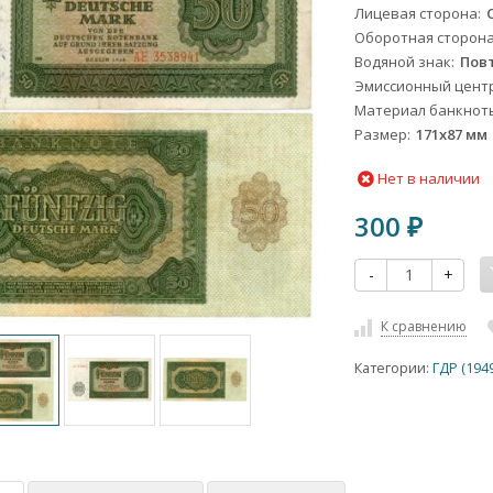
Лицевая сторона
Оборотная сторон
Водяной знак
Пов
Эмиссионный цент
Материал банкнот
Размер
171х87 мм
Нет в наличии
300
₽
-
+
К сравнению
Категории:
ГДР (194