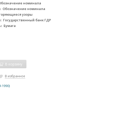
Обозначение номинала
а
Обозначение номинала
торяющиеся узоры
р
Государственный банк ГДР
ы
Бумага
В корзину
В избранное
9-1990)