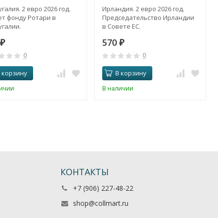
галия. 2 евро 2026 год.
Ирландия. 2 евро 2026 год.
ет фонду Ротари в
Председательство Ирландии
галии.
в Совете ЕС.
570
₽
₽
0
0
 корзину
В корзину
личии
В наличии
КОНТАКТЫ
+7 (906) 227-48-22
shop@collmart.ru