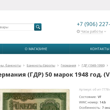
+7 (906) 227
Часы работы
О МАГАЗИНЕ
КОНТАКТЫ
ны, банкноты
Банкноты Европы
Германия
ГДР (1949-1990)
ермания (ГДР) 50 марок 1948 год. (V
Артикул:
об ит-7778-
Состояние
VF
WWC номер
14.b
Особенность
7-зн