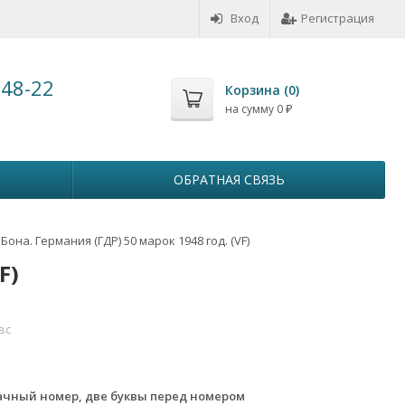
Вход
Регистрация
-48-22
Корзина (
0
)
на сумму
0
₽
ОБРАТНАЯ СВЯЗЬ
Бона. Германия (ГДР) 50 марок 1948 год. (VF)
F)
вс
ачный номер, две буквы перед номером