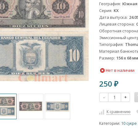
География
Южная
Серия
KX
Дата выпуска
24.0
Лицевая сторона
Оборотная сторон
Эмиссионный цент
Типография
Thoma
Материал банкнот
Размер
156 x 68 м
Нет в наличии
250
₽
-
+
К сравнению
Категории:
10 сукре