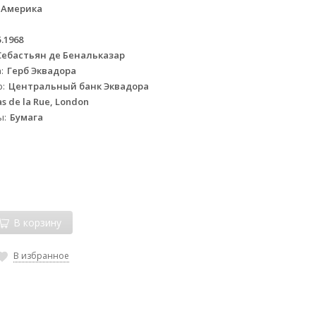
 Америка
5.1968
Себастьян де Бенальказар
а
Герб Эквадора
р
Центральный банк Эквадора
s de la Rue, London
ы
Бумага
м
В корзину
В избранное