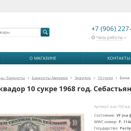
+7 (906) 227
Часы работы
О МАГАЗИНЕ
КОНТАКТЫ
ны, банкноты
Банкноты Америки
Эквадор
10 сукре
Бона.
квадор 10 сукре 1968 год. Себастьян
Артикул:
вал-702-вд
Состояние
VF (на 
WWC номер
P- 114
Государство
Респ