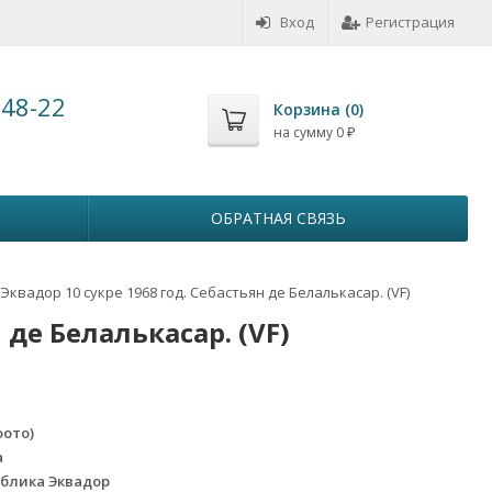
Вход
Регистрация
-48-22
Корзина (
0
)
на сумму
0
₽
ОБРАТНАЯ СВЯЗЬ
 Эквадор 10 сукре 1968 год. Себастьян де Белалькасар. (VF)
 де Белалькасар. (VF)
фото)
a
ублика Эквадор