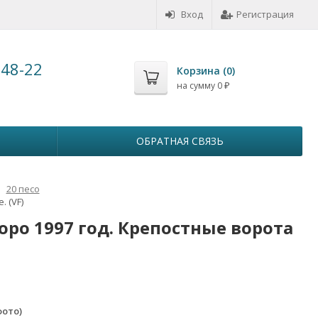
Вход
Регистрация
-48-22
Корзина (
0
)
на сумму
0
₽
ОБРАТНАЯ СВЯЗЬ
20 песо
 (VF)
оро 1997 год. Крепостные ворота
фото)