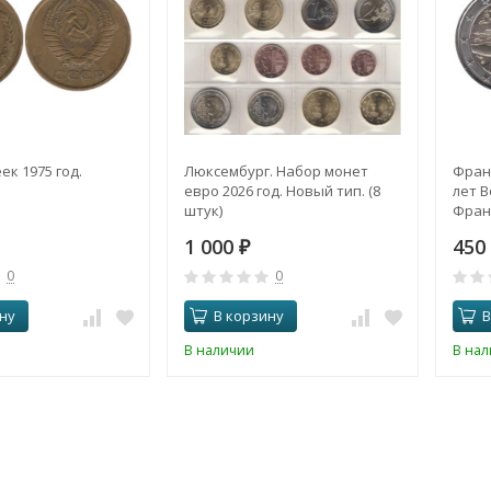
ек 1975 год.
Люксембург. Набор монет
Франц
евро 2026 год. Новый тип. (8
лет 
штук)
Фран
1 000
450
₽
0
0
ну
В корзину
В
В наличии
В на