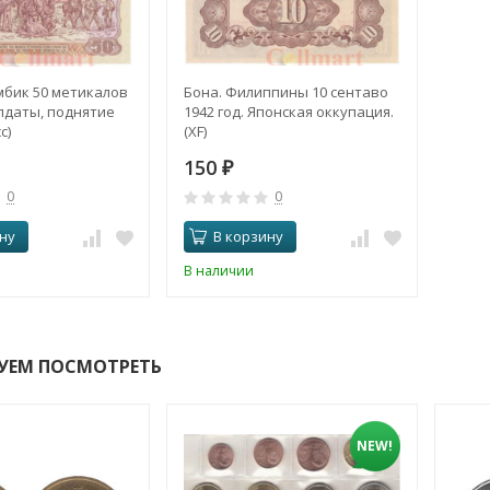
мбик 50 метикалов
Бона. Филиппины 10 сентаво
олдаты, поднятие
1942 год. Японская оккупация.
с)
(XF)
150
₽
0
0
ну
В корзину
В наличии
УЕМ ПОСМОТРЕТЬ
NEW!