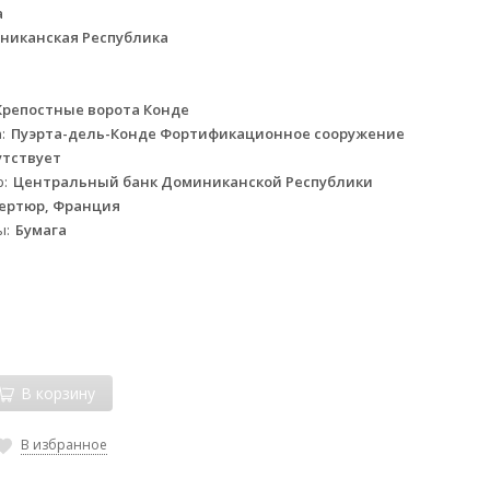
a
никанская Республика
Крепостные ворота Конде
а
Пуэрта-дель-Конде Фортификационное сооружение
утствует
р
Центральный банк Доминиканской Республики
ертюр, Франция
ы
Бумага
В корзину
В избранное