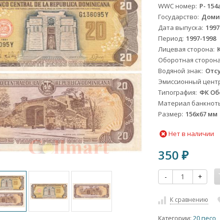
WWC номер
P- 154
Государство
Доми
Дата выпуска
1997
Период
1997-1998
Лицевая сторона
Оборотная сторон
Водяной знак
Отс
Эмиссионный цент
Типография
ФК Об
Материал банкнот
Размер
156х67 мм
Нет в наличии
350
₽
-
+
К сравнению
Категории:
20 песо