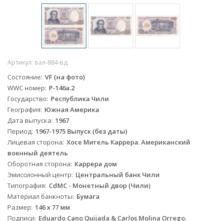
Артикул:
вал-884-вд
Состояние
VF (на фото)
WWC номер
P-146a.2
Государство
Республика Чили
География
Южная Америка
Дата выпуска
1967
Период
1967-1975 Выпуск (без даты)
Лицевая сторона
Хосе Мигель Каррера. Американский
военный деятель
Оборотная сторона
Каррера дом
Эмиссионный центр
Центральный банк Чили
Типография
CdMC - Монетный двор (Чили)
Материал банкноты
Бумага
Размер
146 x 77 мм
Подписи
Eduardo Cano Quijada & Carlos Molina Orrego.