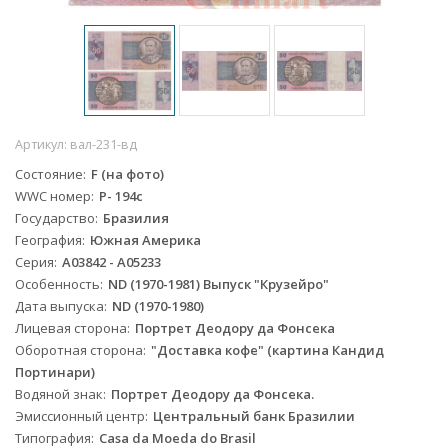
Артикул:
вал-231-вд
Состояние
F (на фото)
WWC номер
P- 194c
Государство
Бразилия
География
Южная Америка
Серия
A03842 - A05233
Особенность
ND (1970-1981) Выпуск "Крузейро"
Дата выпуска
ND (1970-1980)
Лицевая сторона
Портрет Деодору да Фонсека
Оборотная сторона
"Доставка кофе" (картина Кандид
Портинари)
Водяной знак
Портрет Деодору да Фонсека.
Эмиссионный центр
Центральный банк Бразилии
Типография
Casa da Moeda do Brasil