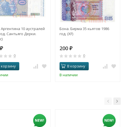
 Аргентина 10 аустралей
Бона. Бирма 35 кьятов 1986
год. Сантьяго Дерки.
год. (XF)
с)
200
₽
₽
0
0
 корзину
В корзину
личии
В наличии
NEW!
NEW!