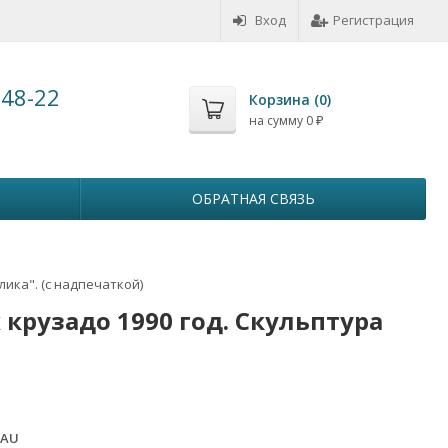
Вход
Регистрация
-48-22
Корзина (
0
)
на сумму
0
₽
ОБРАТНАЯ СВЯЗЬ
лика". (с надпечаткой)
 крузадо 1990 год. Скульптура
 AU