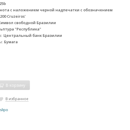
25b
нота с наложением черной надпечатки с обозначением
00 Cruzeiros'
Символ свободной Бразилии
льптура "Республика"
р
Центральный банк Бразилии
ы
Бумага
В корзину
В избранное
зейро