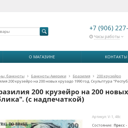
+7 (906) 227
Часы работы
О МАГАЗИНЕ
КОНТАКТЫ
ны, банкноты
Банкноты Америки
Бразилия
200 крузейро
илия 200 крузейро на 200 новых крузадо 1990 год. Скульптура "Респуб
Бразилия 200 крузейро на 200 новых
блика". (с надпечаткой)
Артикул:
V-1, 48с
Состояние
Пресс -