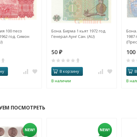
ия 100 песо
Бона. Бирма 1 кьят 1972 год.
Бона.
962 год. Симон
Генерал Аунг Сан. (AU)
1987 
U)
(Прес
50
100
₽
0
0
ну
В корзину
В
В наличии
В на
УЕМ ПОСМОТРЕТЬ
NEW!
NEW!