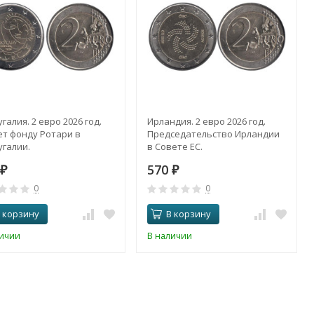
галия. 2 евро 2026 год.
Ирландия. 2 евро 2026 год.
ет фонду Ротари в
Председательство Ирландии
галии.
в Совете ЕС.
570
₽
₽
0
0
 корзину
В корзину
личии
В наличии