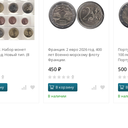
. Набор монет
Франция. 2 евро 2026 год. 400
Порту
д. Новый тип. (8
лет Военно-морскому флоту
100 л
Франции.
Порту
450
500
₽
0
0
ну
В корзину
В
В наличии
В на