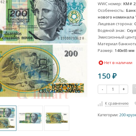
WWC номер
KM# 2
Особенность
Банк
нового номинала '2
Лицевая сторона
Водяной знак
Ску
Эмиссионный цент
Материал банкнот
Размер
140х65 мм
Нет в наличии
150
₽
-
+
К сравнению
Категории:
200 кру