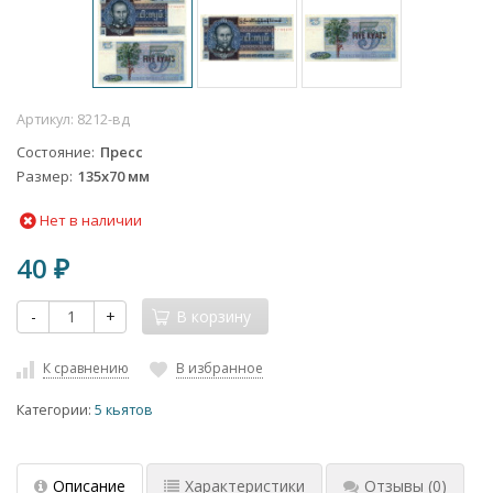
Артикул:
8212-вд
Состояние
Пресс
Размер
135х70 мм
Нет в наличии
40
₽
-
+
В корзину
К сравнению
В избранное
Категории:
5 кьятов
Описание
Характеристики
Отзывы
(0)