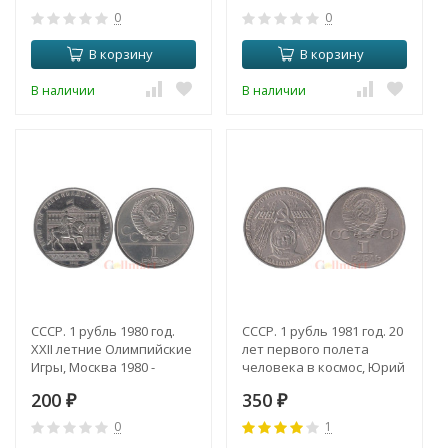
0
0
В корзину
В корзину
В наличии
В наличии
СССР. 1 рубль 1980 год.
СССР. 1 рубль 1981 год. 20
XXII летние Олимпийские
лет первого полета
Игры, Москва 1980 -
человека в космос, Юрий
Памятник Юрию
Гагарин.
200
350
Долгорукому.
₽
₽
0
1