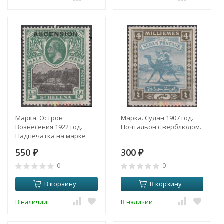
Марка. Остров
Марка. Судан 1907 год.
Вознесения 1922 год.
Почтальон с верблюдом.
Надпечатка на марке
острова Святой Елены.
550
300
Дом правительства.
₽
₽
0
0
В корзину
В корзину
В наличии
В наличии