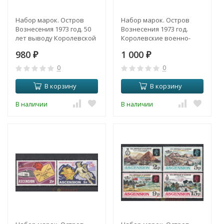
Набор марок. Остров
Набор марок. Остров
Вознесения 1973 год. 50
Вознесения 1973 год.
лет выводу Королевской
Королевские военно-
морской пехоты с
морские гербы (5-я
980
1 000
острова. (4 марки)
₽
серия). 4 марки.
₽
0
0
В корзину
В корзину
В наличии
В наличии