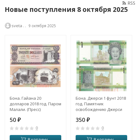
RSS
Новые поступления 8 октября 2025
sveta . .
9 октября 2025
Бона. Гайана 20
Бона. Джерси 1 фунт 2018
долларов 2018 год. Паром
год. Памятник
Малали. (Пресс)
освобождению Джерси
от фашистских
50
350
₽
захватчиков. (Пресс)
₽
0
0
В корзину
В корзину