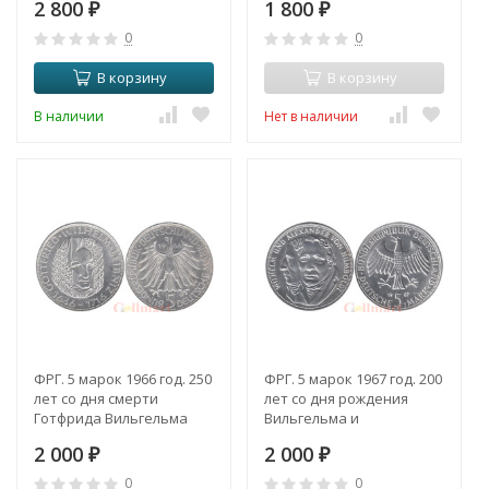
2 800
1 800
₽
₽
0
0
В корзину
В корзину
В наличии
Нет в наличии
ФРГ. 5 марок 1966 год. 250
ФРГ. 5 марок 1967 год. 200
лет со дня смерти
лет со дня рождения
Готфрида Вильгельма
Вильгельма и
Лейбница.
Александра фон
2 000
2 000
₽
Гумбольдтов.
₽
0
0