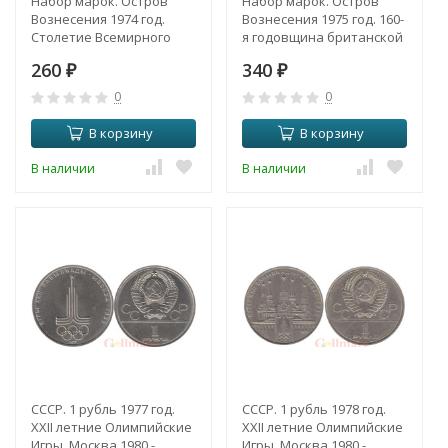
Набор марок. Остров
Набор марок. Остров
Вознесения 1974 год.
Вознесения 1975 год. 160-
Столетие Всемирного
я годовщина британской
почтового союза (ВПС). (2
оккупации. (4 марки)
260
340
марки)
₽
₽
0
0
В корзину
В корзину
В наличии
В наличии
СССР. 1 рубль 1977 год.
СССР. 1 рубль 1978 год.
XXII летние Олимпийские
XXII летние Олимпийские
Игры, Москва 1980 -
Игры, Москва 1980 -