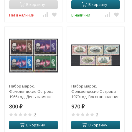
В корзину
В корзину
Нет в наличии
В наличии
Набор марок.
Набор марок.
Фолклендские Острова
Фолклендские Острова
1966 год. День памяти
1970 год. Восстановление
сэра Уинстона Черчилля.
парохода "Грейт Бритн".
800
970
(4 марки)
₽
(5 марок)
₽
0
0
В корзину
В корзину