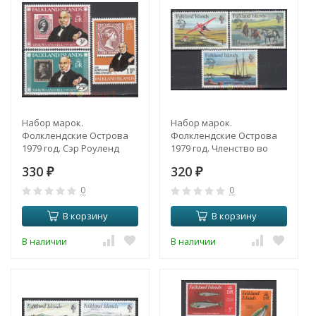
Набор марок.
Набор марок.
Фолклендские Острова
Фолклендские Острова
1979 год. Сэр Роуленд
1979 год. Членство во
Хилл, 100 лет со дня
Всемирном почтовом
330
320
смерти. (3 марки)
₽
союзе, столетие. (3
₽
марки)
0
0
В корзину
В корзину
В наличии
В наличии