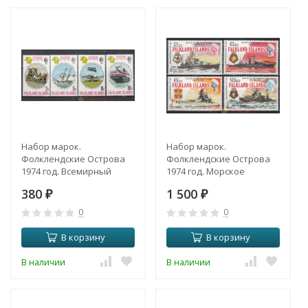
Набор марок.
Набор марок.
Фолклендские Острова
Фолклендские Острова
1974 год. Всемирный
1974 год. Морское
почтовый союз (U.P.U.),
сражение в Пунта-дель-
380
1 500
столетний юбилей. (4
₽
Эсте, 35-я годовщина. (4
₽
марки)
марки)
0
0
В корзину
В корзину
В наличии
В наличии