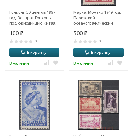
Гонконг. 50 центов 1997
Марка. Монако 1949 год.
год. Возврат Гонконга
Парижский
под юрисдикцию Китая.
океанографический
институт. 100 лет со дня
100
500
₽
рождения принца
₽
Альберта I.
0
0
В корзину
В корзину
В наличии
В наличии