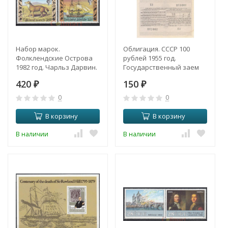
Набор марок.
Облигация. СССР 100
Фолклендские Острова
рублей 1955 год.
1982 год. Чарльз Дарвин.
Государственный заем
(4 марки)
развития народного
420
150
₽
хозяйства СССР. разряд
₽
318. (VF-XF)
0
0
В корзину
В корзину
В наличии
В наличии