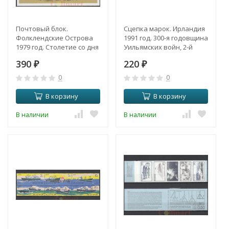
Почтовый блок.
Сцепка марок. Ирландия
Фолклендские Острова
1991 год. 300-я годовщина
1979 год. Столетие со дня
Уильямских войн, 2-й
смерти сэра Роуленда
выпуск. (2 марки)
390
220
Хилла (1795-1879).
₽
₽
0
0
В корзину
В корзину
В наличии
В наличии