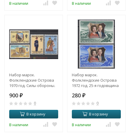
В наличии
В наличии
Набор марок.
Набор марок.
Фолклендские Острова
Фолклендские Острова
1970 год. Силы обороны.
1972 год. 25-я годовщина
(4 марки)
свадьбы - королева
900
280
₽
Елизавета II, принц
₽
Филипп. (2 марки)
0
0
В корзину
В корзину
В наличии
В наличии