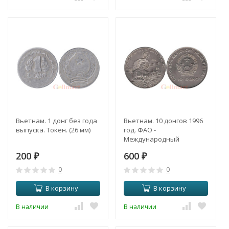
Вьетнам. 1 донг без года
Вьетнам. 10 донгов 1996
выпуска. Токен. (26 мм)
год. ФАО -
Международный
Продовольственный
200
600
₽
Саммит.
₽
0
0
В корзину
В корзину
В наличии
В наличии