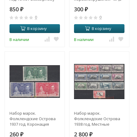
почтовому союзу. (4
марки)
850
300
марки)
₽
₽
0
0
В корзину
В корзину
В наличии
В наличии
Набор марок.
Набор марок.
Фолклендские Острова
Фолклендские Острова
1937 год. Коронация
1938 год. Местные
короля Георга VI и
пейзажи. (13 марок)
260
2 800
королевы Елизаветы. (3
₽
₽