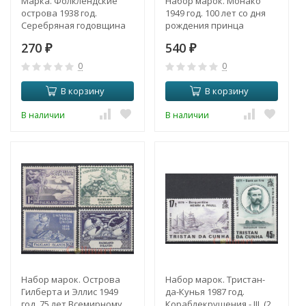
Марка. Фолклендские
Набор марок. Монако
острова 1938 год.
1949 год. 100 лет со дня
Серебряная годовщина
рождения принца
свадьбы короля Георга VI
Альберта I. (4 марки)
270
540
и королевы Елизаветы.
₽
₽
0
0
В корзину
В корзину
В наличии
В наличии
Набор марок. Острова
Набор марок. Тристан-
Гилберта и Эллис 1949
да-Кунья 1987 год.
год. 75 лет Всемирному
Кораблекрушения - III. (2