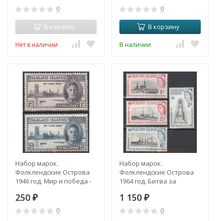
марки)
0
0
В корзину
В корзину
Нет в наличии
В наличии
Набор марок.
Набор марок.
Фолклендские Острова
Фолклендские Острова
1946 год. Мир и победа -
1964 год. Битва за
Король Георг VI и здание
Фолклендские острова.
250
1 150
парламента в Лондоне.
₽
(4 марки)
₽
(2 марки)
0
0