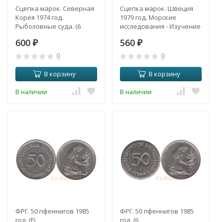
Сцепка марок. Северная
Сцепка марок. Швеция
Корея 1974 год.
1979 год. Морские
Рыболовные суда. (6
исследования - Изучение
марок)
сельди. (5 марок, в
600
560
₽
буклете)
₽
0
0
В корзину
В корзину
В наличии
В наличии
ФРГ. 50 пфеннигов 1985
ФРГ. 50 пфеннигов 1985
год. (F)
год. (J)