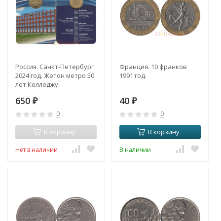
Россия. Санкт-Петербург
Франция. 10 франков
2024 год. Жетон метро 50
1991 год.
лет Колледжу
метрополитена и
650
40
железнодорожного
₽
₽
транспорта.
0
0
В корзину
В корзину
Нет в наличии
В наличии