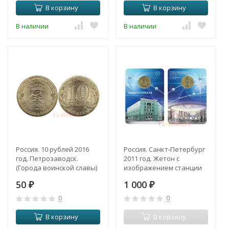
В корзину
В корзину
В наличии
В наличии
Россия. 10 рублей 2016
Россия. Санкт-Петербург
год. Петрозаводск.
2011 год. Жетон с
(Города воинской славы)
изображением станции
метро
50
1 000
₽
«Адмиралтейская».
₽
0
0
В корзину
В корзину