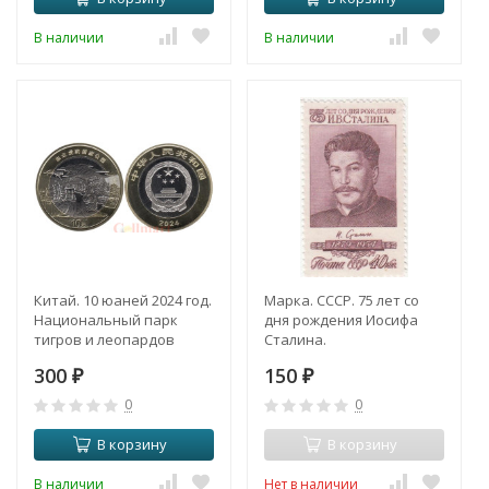
В наличии
В наличии
Китай. 10 юаней 2024 год.
Марка. СССР. 75 лет со
Национальный парк
дня рождения Иосифа
тигров и леопардов
Сталина.
Северо-Восточного
300
150
Китая.
₽
₽
0
0
В корзину
В корзину
В наличии
Нет в наличии