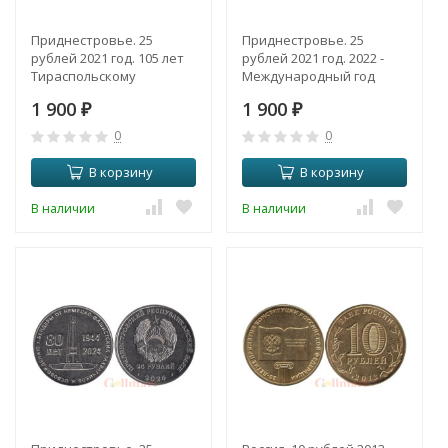
Приднестровье. 25
Приднестровье. 25
рублей 2021 год. 105 лет
рублей 2021 год. 2022 -
Тираспольскому
Международный год
городскому Совету
кустарного рыболовства
1 900
1 900
народных депутатов.
₽
и аквакультуры.
₽
0
0
В корзину
В корзину
В наличии
В наличии