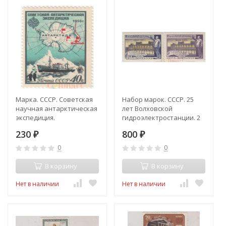
Марка. СССР. Советская
Набор марок. СССР. 25
научная антарктическая
лет Волховской
экспедиция.
гидроэлектростанции. 2
марки.
230
800
₽
₽
0
0
В корзину
В корзину
Нет в наличии
Нет в наличии