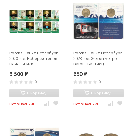
Россия. Санкт-Петербург
Россия. Санкт-Петербург
2020 год. Набор жетонов
2023 год. Жетон метро
Начальники
Вагон "Балтиец".
метрополитена с 1955 по
3 500
650
2020 год. (6 штук, в
₽
₽
открытках)
0
0
В корзину
В корзину
Нет в наличии
Нет в наличии