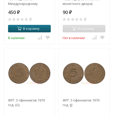
Международному
монетного двора)
олимпийскому комитету.
450
90
₽
₽
0
0
В корзину
В корзину
В наличии
Нет в наличии
ФРГ. 5 пфеннигов 1970
ФРГ. 5 пфеннигов 1970
год. (G)
год. (J)