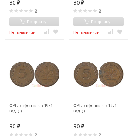
30
30
₽
₽
0
0
В корзину
В корзину
Нет в наличии
Нет в наличии
ФРГ. 5 пфеннигов 1971
ФРГ. 5 пфеннигов 1971
год. (F)
год. (J)
30
30
₽
₽
0
0