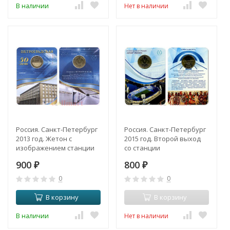
В наличии
Нет в наличии
Россия. Санкт-Петербург
Россия. Санкт-Петербург
2013 год. Жетон с
2015 год. Второй выход
изображением станции
со станции
метро «Петроградская».
«Спортивная».
900
800
50 лет.
₽
₽
0
0
В корзину
В корзину
В наличии
Нет в наличии