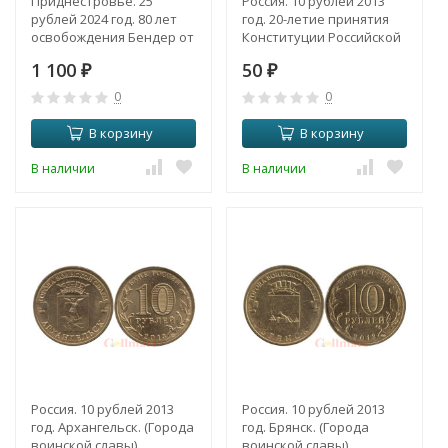
Приднестровье. 25
Россия. 10 рублей 2013
рублей 2024 год. 80 лет
год. 20-летие принятия
освобождения Бендер от
Конституции Российской
немецко-фашистских
Федерации.
1 100
50
захватчиков.
₽
₽
0
0
В корзину
В корзину
В наличии
В наличии
Россия. 10 рублей 2013
Россия. 10 рублей 2013
год. Архангельск. (Города
год. Брянск. (Города
воинской славы)
воинской славы)