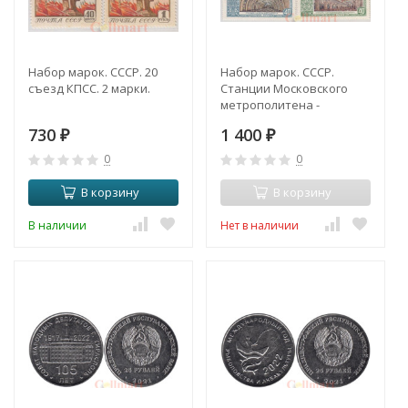
Набор марок. СССР. 20
Набор марок. СССР.
съезд КПСС. 2 марки.
Станции Московского
метрополитена -
Открытие второй
730
1 400
₽
очереди. 4 марки.
₽
0
0
В корзину
В корзину
В наличии
Нет в наличии