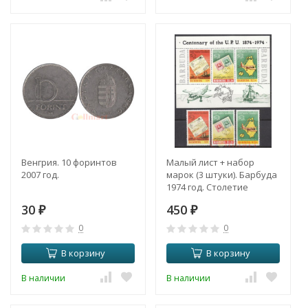
Венгрия. 10 форинтов
Малый лист + набор
2007 год.
марок (3 штуки). Барбуда
1974 год. Столетие
Всемирного почтового
30
450
₽
союза.
₽
0
0
В корзину
В корзину
В наличии
В наличии