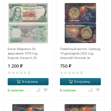
Бона. Марокко 50
Памятный жетон. Силенд.
дирхамов 1970 год.
10 долларов 2025 год.
Король Хасан II. (F)
Алексей Леонов. (в
блистере)
1 200
750
₽
₽
0
0
В корзину
В корзину
В наличии
В наличии