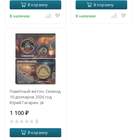
В корзину
В корзину
В наличии
В наличии
Памятный жетон. Силенд.
10 долларов 2026 год.
Юрий Гагарин. (в
блистере, цветное
1 100
покрытие)
₽
0
В корзину