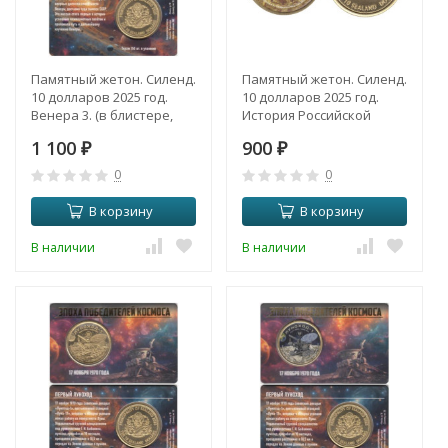
Памятный жетон. Силенд.
Памятный жетон. Силенд.
10 долларов 2025 год.
10 долларов 2025 год.
Венера 3. (в блистере,
История Российской
цветное покрытие)
космонавтики - Венера 3.
1 100
900
₽
(цветное покрытие)
₽
0
0
В корзину
В корзину
В наличии
В наличии