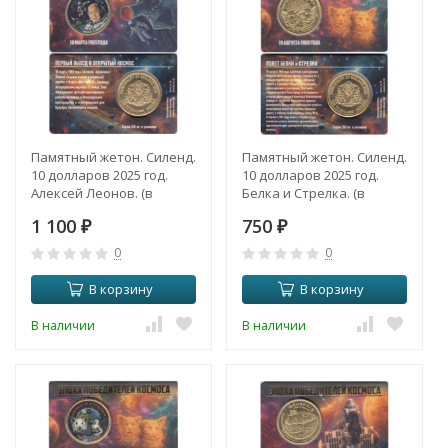
Памятный жетон. Силенд.
Памятный жетон. Силенд.
10 долларов 2025 год.
10 долларов 2025 год.
Алексей Леонов. (в
Белка и Стрелка. (в
блистере, цветное
блистере)
1 100
750
покрытие)
₽
₽
0
0
В корзину
В корзину
В наличии
В наличии