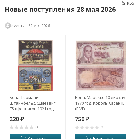
RSS
Новые поступления 28 мая 2026
sveta . .
29 мая 2026
Бона. Германия.
Бона. Марокко 10 дирхам
Штайнфельд (Шлезвиг)
1970 год. Король Хасан II.
75 пфеннигов 1921 год.
(F-VF)
Герб. Нотгельд. (XF)
220
750
₽
₽
0
0
В корзину
В корзину