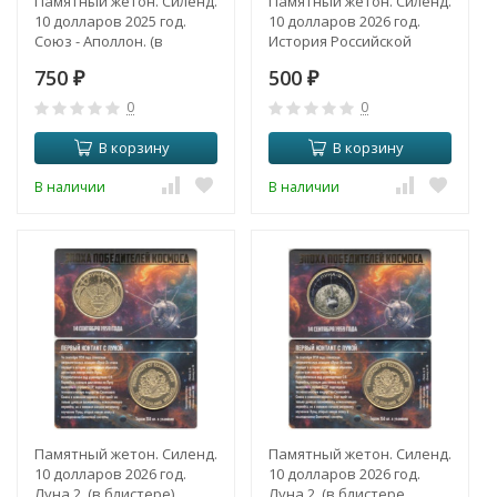
Памятный жетон. Силенд.
Памятный жетон. Силенд.
10 долларов 2025 год.
10 долларов 2026 год.
Союз - Аполлон. (в
История Российской
блистере)
космонавтики - Юрий
750
500
₽
Гагарин.
₽
0
0
В корзину
В корзину
В наличии
В наличии
Памятный жетон. Силенд.
Памятный жетон. Силенд.
10 долларов 2026 год.
10 долларов 2026 год.
Луна 2. (в блистере)
Луна 2. (в блистере,