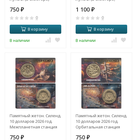
цветное покрытие)
750
1 100
₽
₽
0
0
В корзину
В корзину
В наличии
В наличии
Памятный жетон. Силенд.
Памятный жетон. Силенд.
10 долларов 2026 год.
10 долларов 2026 год.
Межпланетная станция
Орбитальная станция
"Марс-3". (в блистере)
"Мир". (в блистере)
750
750
₽
₽