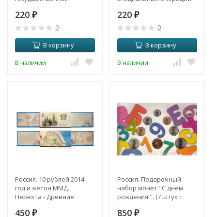
безопасности.
"Дельта".
220
220
₽
₽
0
0
В корзину
В корзину
В наличии
В наличии
Россия. 10 рублей 2014
Россия. Подарочный
год и жетон ММД.
набор монет "С днем
Нерехта - Древние
рождения!". (7 штук +
города России. (в
жетон в буклете)
450
850
официальном буклете
₽
₽