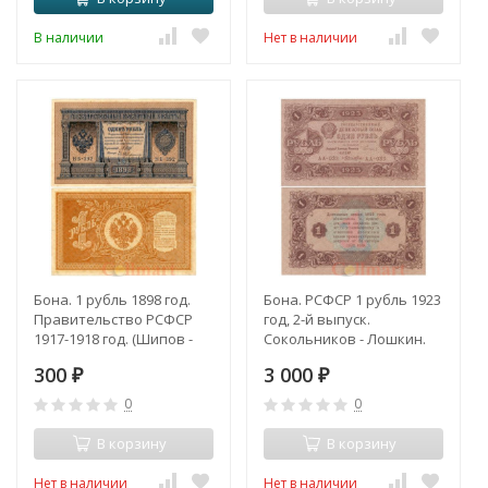
В наличии
Нет в наличии
Бона. 1 рубль 1898 год.
Бона. РСФСР 1 рубль 1923
Правительство РСФСР
год, 2-й выпуск.
1917-1918 год. (Шипов -
Сокольников - Лошкин.
Гейльман) (серии HБ) (XF)
серия АА - 033. (XF)
300
3 000
₽
₽
0
0
В корзину
В корзину
Нет в наличии
Нет в наличии