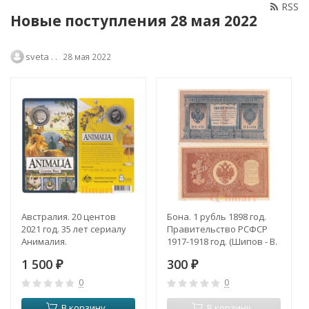
RSS
Новые поступления 28 мая 2022
sveta . .
28 мая 2022
Австралия. 20 центов
Бона. 1 рубль 1898 год.
2021 год. 35 лет сериалу
Правительство РСФСР
Анималия.
1917-1918 год. (Шипов - В.
Протопопов) (серия HБ
1 500
300
₽
311) (XF)
₽
0
0
В корзину
В корзину