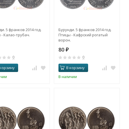
и. 5 франков 2014 год.
Бурунди. 5 франков 2014 год.
 - Калао-трубач.
Птицы - Кафрский рогатый
ворон.
80
₽
0
0
 корзину
В корзину
ичии
В наличии