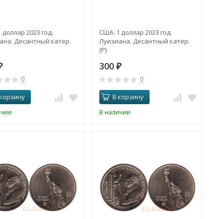
 доллар 2023 год.
США. 1 доллар 2023 год.
ана. Десантный катер.
Луизиана. Десантный катер.
(P)
300
₽
₽
0
0
 корзину
В корзину
ичии
В наличии