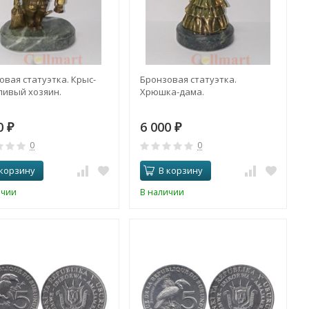
овая статуэтка. Крыс-
Бронзовая статуэтка.
ливый хозяин.
Хрюшка-дама.
00
6 000
₽
₽
0
0
 корзину
В корзину
ичии
В наличии