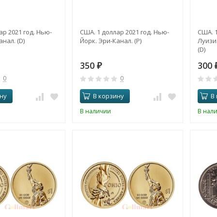
ар 2021 год. Нью-
США. 1 доллар 2021 год. Нью-
США. 1
нал. (D)
Йорк. Эри-Канал. (P)
Луизи
(D)
350
300
₽
0
0
ну
В корзину
В
В наличии
В нал