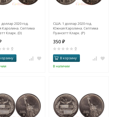
 доллар 2020 год.
США. 1 доллар 2020 год.
 Каролина. Септима
Южная Каролина. Септима
тт Кларк. (D)
Пуансетт Кларк. (P)
350
₽
₽
0
0
 корзину
В корзину
ичии
В наличии