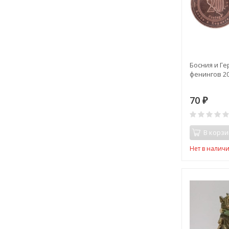
Босния и Ге
фенингов 20
70
₽
В корзи
Нет в налич