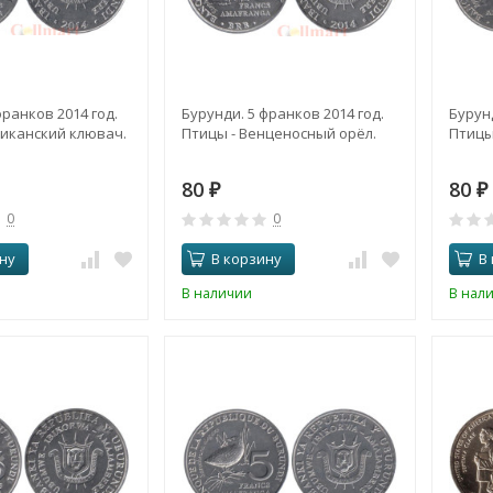
франков 2014 год.
Бурунди. 5 франков 2014 год.
Бурунд
риканский клювач.
Птицы - Венценосный орёл.
Птицы
80
80
₽
₽
0
0
ну
В корзину
В
В наличии
В нал