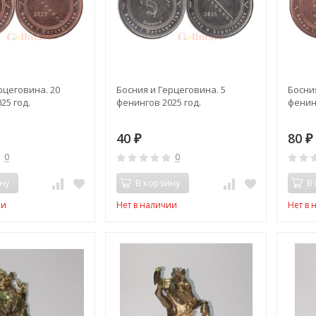
рцеговина. 20
Босния и Герцеговина. 5
Босни
25 год.
фенингов 2025 год.
фенин
40
80
₽
₽
0
0
ну
В корзину
В
ии
Нет в наличии
Нет в 