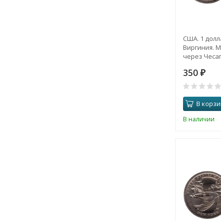
США. 1 долл
Виргиния. 
через Чесап
350
₽
В корзи
В наличии