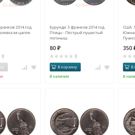
франков 2014 год.
Бурунди. 5 франков 2014 год.
США. 1
олевская цапля.
Птицы - Пёстрый пушистый
Южная
погоныш.
Пуансе
80
350
₽
0
0
ну
В корзину
В
ии
В наличии
В нал