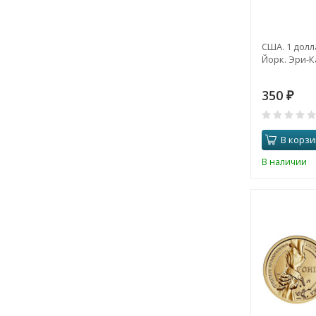
США. 1 долл
Йорк. Эри-Ка
350
₽
В корзи
В наличии