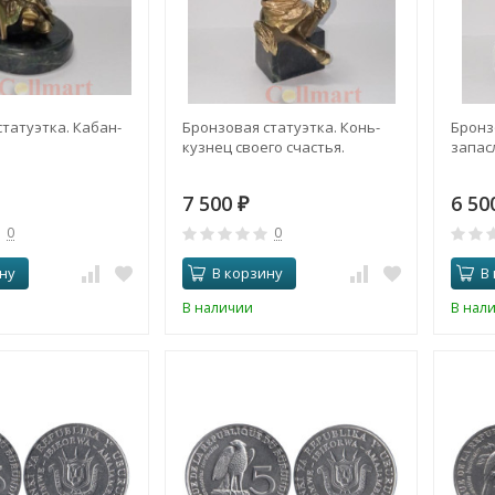
татуэтка. Кабан-
Бронзовая статуэтка. Конь-
Бронз
кузнец своего счастья.
запас
7 500
6 5
₽
0
0
ну
В корзину
В
В наличии
В нал