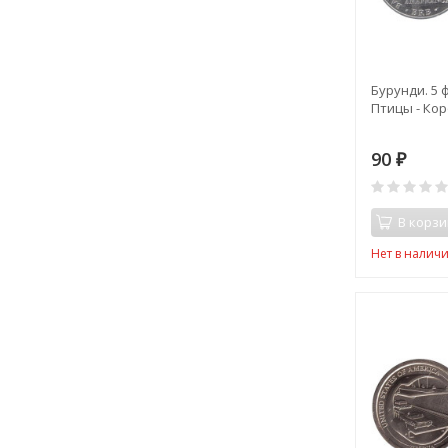
Бурунди. 5 
Птицы - Кор
90
₽
В корзи
Нет в налич