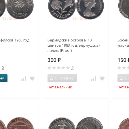
 филсов 1965 год.
Бермудские острова. 10
Босни
центов 1983 год. Бермудская
марка 
лилия. (Proof)
300
150
₽
0
0
ну
В корзину
В
Нет в наличии
Нет в 