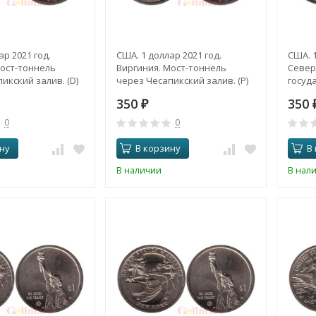
ар 2021 год.
США. 1 доллар 2021 год.
США. 1
Мост-тоннель
Виргиния. Мост-тоннель
Север
икский залив. (D)
через Чесапикский залив. (P)
госуд
универ
350
350
₽
0
0
ну
В корзину
В
В наличии
В нал