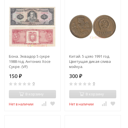
Бона. Эквадор 5 сукре
Китай. 5 цзяо 1991 год.
1988 год. Антонио Хосе
Цветущая дикая слива
Сукре. (VF)
мэйхуа.
150
300
₽
₽
0
0
В корзину
В корзину
Нет в наличии
Нет в наличии