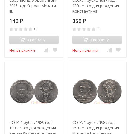
Свазиленд. 5 эмалангени
СССР. 1 рубль 1987 год.
2015 год. Король Мсвати
130 лет со дня рождения
III.
Константина
Эдуардовича
140
350
₽
Циолковского. (Рroof)
₽
0
0
В корзину
В корзину
Нет в наличии
Нет в наличии
СССР. 1 рубль 1989 год.
СССР. 1 рубль 1989 год.
100 лет со дня рождения
150 лет со дня рождения
Хамзы Хакимзаде Ниязи.
Модеста Петровича