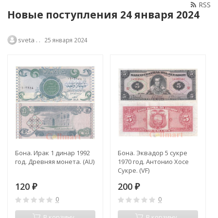
RSS
Новые поступления 24 января 2024
sveta . .
25 января 2024
Бона. Ирак 1 динар 1992
Бона. Эквадор 5 сукре
год. Древняя монета. (AU)
1970 год. Антонио Хосе
Сукре. (VF)
120
200
₽
₽
0
0
В корзину
В корзину