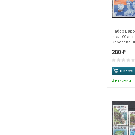
Набор марок
год. 100 ле
Королева В
королева Ели
280
марки)
₽
В корзи
В наличии