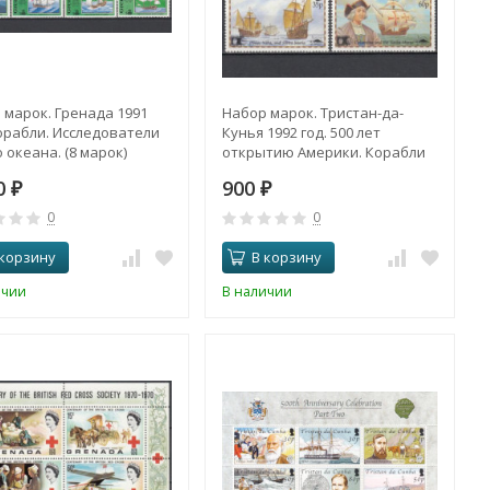
 марок. Гренада 1991
Набор марок. Тристан-да-
Корабли. Исследователи
Кунья 1992 год. 500 лет
 океана. (8 марок)
открытию Америки. Корабли
экспедиции Колумба. (4
00
900
₽
марки)
₽
0
0
 корзину
В корзину
ичии
В наличии