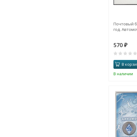
Почтовый б
год. Автомо
570
₽
В корзи
В наличии