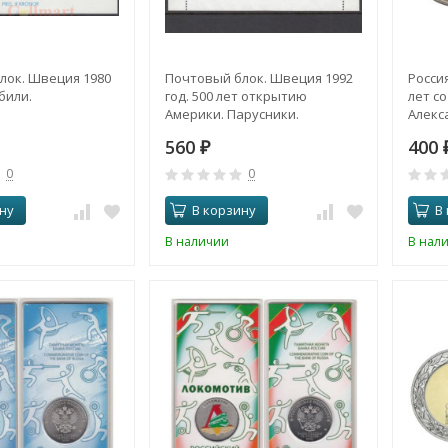
лок. Швеция 1980
Почтовый блок. Швеция 1992
Россия
били.
год. 500 лет открытию
лет с
Америки. Парусники.
Алекс
Пушки
560
400
₽
0
0
ну
В корзину
В
В наличии
В нал