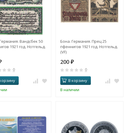
 Германия. Вандсбек 50
Бона. Германия. Прец 25
игов 1921 год. Нотгельд.
пфеннигов 1921 год. Нотгельд.
(VF)
200
₽
₽
0
0
 корзину
В корзину
ичии
В наличии