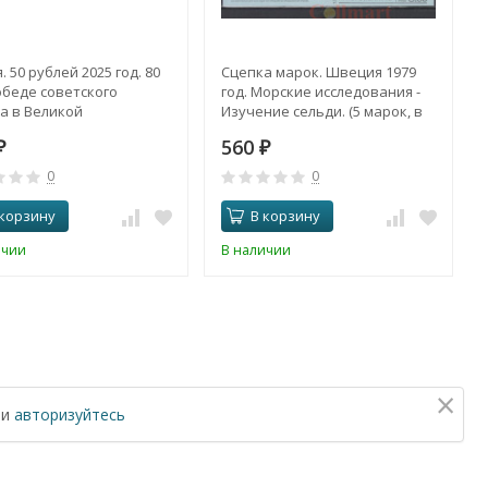
. 50 рублей 2025 год. 80
Сцепка марок. Швеция 1979
обеде советского
год. Морские исследования -
а в Великой
Изучение сельди. (5 марок, в
ственной войне.
буклете)
560
₽
₽
0
0
 корзину
В корзину
ичии
В наличии
×
ли
авторизуйтесь