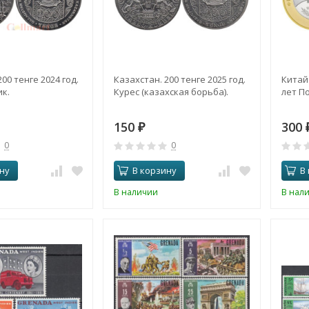
00 тенге 2024 год.
Казахстан. 200 тенге 2025 год.
Китай.
к.
Курес (казахская борьба).
лет П
150
300
₽
0
0
ну
В корзину
В
В наличии
В нал