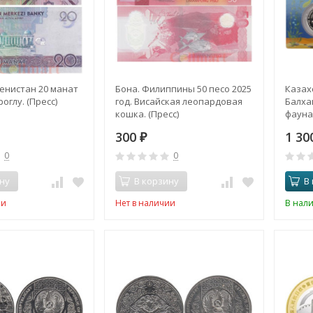
енистан 20 манат
Бона. Филиппины 50 песо 2025
Казахс
роглу. (Пресс)
год. Висайская леопардовая
Балха
кошка. (Пресс)
фауна
откры
300
1 3
₽
0
0
ну
В корзину
В
ии
Нет в наличии
В нал