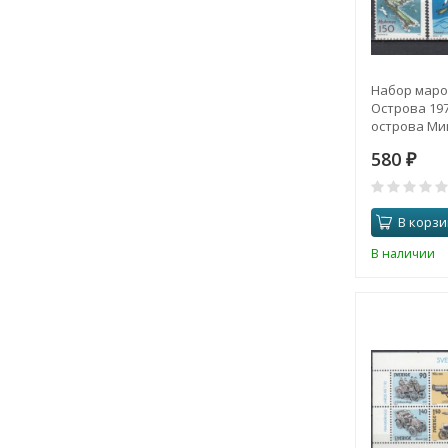
Набор маро
Острова 197
острова Мик
580
₽
В корзи
В наличии