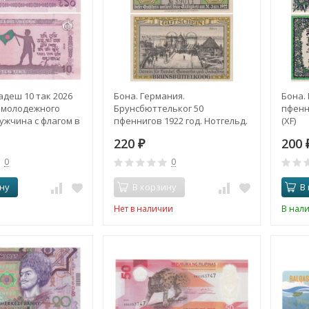
адеш 10 так 2026
Бона. Германия.
Бона.
л молодежного
Брунсбюттельког 50
пфенн
ужчина с флагом в
пфеннигов 1922 год. Нотгельд.
(XF)
с)
(XF)
220
200
₽
0
0
ну
В корзину
В
Нет в наличии
В нал