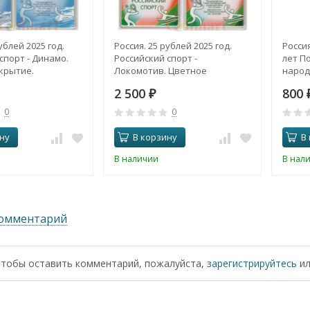
ублей 2025 год.
Россия. 25 рублей 2025 год.
Россия
спорт - Динамо.
Российский спорт -
лет П
крытие.
Локомотив. Цветное
народ
покрытие.
Отече
2 500
800
₽
0
0
ну
В корзину
В
В наличии
В нал
комментарий
чтобы оставить комментарий, пожалуйста,
зарегистрируйтесь
и