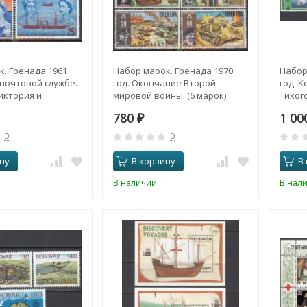
. Гренада 1961
Набор марок. Гренада 1970
Набор
т почтовой службе.
год. Окончание Второй
год. 
иктория и
мировой войны. (6 марок)
Тихого
завета II. (3
780
1 0
₽
0
0
ну
В корзину
В
В наличии
В нал