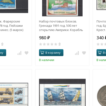
к. Фарерские
Набор почтовых блоков.
Почто
8 год. Пейзажи
Гренада 1991 год. 500 лет
год. 
инес. (5 марок)
открытию Америки. Корабль
Крест
Колумба "Санта-Мария". (2
980
340
блока)
₽
0
0
ну
В корзину
В
В наличии
В нал