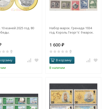
 10 юаней 2025 год. 80
Набор марок. Гренада 1934
обеды.
год. Король Георг V. 9 марок.
1 600
₽
₽
0
0
 корзину
В корзину
ичии
В наличии