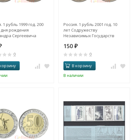
. 1 рубль 1999 год. 200
Россия. 1 рубль 2001 год. 10
о дня рождения
лет Содружеству
андра Сергеевича
Независимых Государств
на. (СПМД)
(СНГ).
150
₽
₽
0
0
 корзину
В корзину
ичии
В наличии