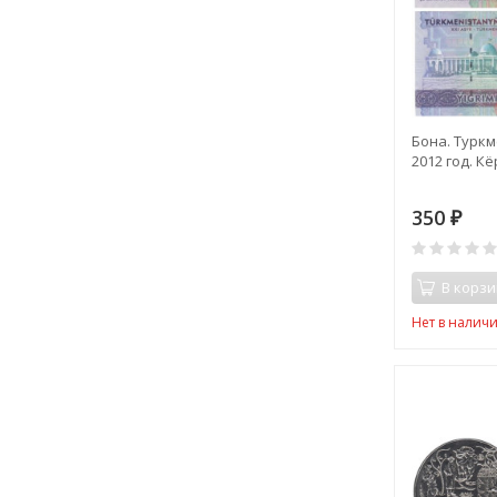
Бона. Туркм
2012 год. Кё
350
₽
В корзи
Нет в налич