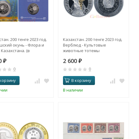
тан. 200 тенге 2023 год.
Казахстан. 200 тенге 2023 год.
шский окунь - Флора и
Верблюд - Культовые
 Казахстана. (в
животные тотемы
тке)
кочевников. (Proof)
00
2 600
₽
₽
0
0
 корзину
В корзину
ичии
В наличии