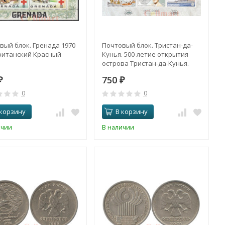
вый блок. Гренада 1970
Почтовый блок. Тристан-да-
Британский Красный
Кунья. 500-летие открытия
.
острова Тристан-да-Кунья.
750
₽
₽
0
0
 корзину
В корзину
ичии
В наличии