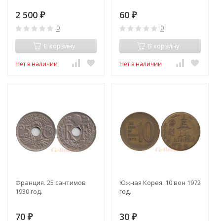
2 500
60
₽
₽
0
0
В корзину
В корзину
Нет в наличии
Нет в наличии
Франция. 25 сантимов
Южная Корея. 10 вон 1972
1930 год.
год.
70
30
₽
₽