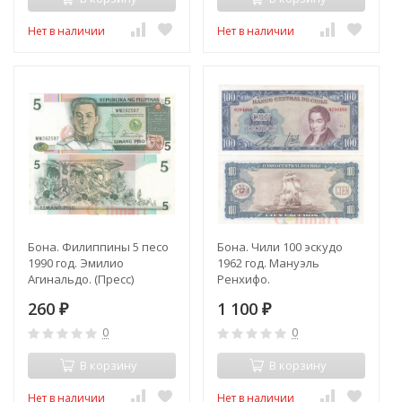
Нет в наличии
Нет в наличии
Бона. Филиппины 5 песо
Бона. Чили 100 эскудо
1990 год. Эмилио
1962 год. Мануэль
Агинальдо. (Пресс)
Ренхифо.
Освободительный флот.
260
1 100
₽
(XF)
₽
0
0
В корзину
В корзину
Нет в наличии
Нет в наличии