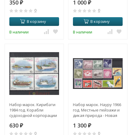
350
1 000
₽
₽
0
0
В корзину
В корзину
В наличии
В наличии
Набор марок. Кирибати
Набор марок. Науру 1966
1984 год. Корабли
год. Местные пейзажи и
судоходной корпорации
дикая природа - Новая
Кирибати. (4 марки)
валюта. (14 марок)
630
1 300
₽
₽
0
0