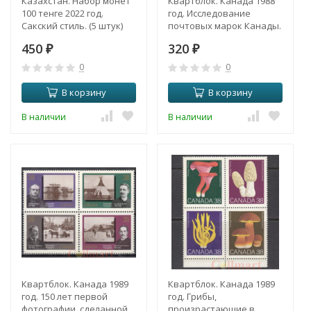
Казахстан. Набор монет
Квартблок. Канада 1988
100 тенге 2022 год.
год. Исследование
Сакский стиль. (5 штук)
почтовых марок Канады.
450
320
₽
₽
0
0
В корзину
В корзину
В наличии
В наличии
Квартблок. Канада 1989
Квартблок. Канада 1989
год. 150 лет первой
год. Грибы,
фотографии, сделанной
произрастающие в