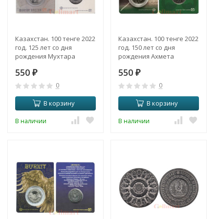
Казахстан. 100 тенге 2022
Казахстан. 100 тенге 2022
год. 125 лет со дня
год. 150 лет со дня
рождения Мухтара
рождения Ахмета
Ауэзова. (в открытке)
Байтурсынулы. (в
550
550
₽
открытке)
₽
0
0
В корзину
В корзину
В наличии
В наличии