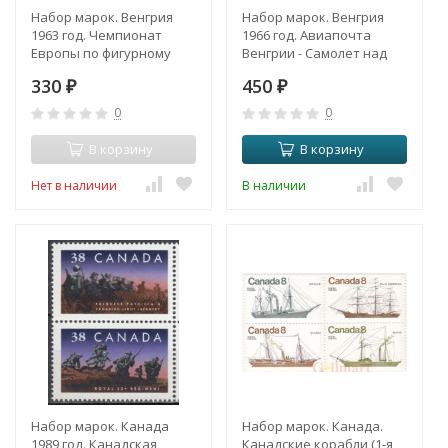
Набор марок. Венгрия
Набор марок. Венгрия
1963 год. Чемпионат
1966 год. Авиапочта
Европы по фигурному
Венгрии - Самолет над
катанию, Будапешт. (7
городами. (11 марок)
330
450
марок)
₽
₽
0
0
В корзину
В корзину
Нет в наличии
В наличии
Набор марок. Канада
Набор марок. Канада.
1989 год. Канадская
Канадские корабли (1-я