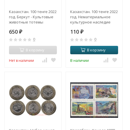
Казахстан. 100 тенге 2022
Казахстан. 100 тенге 2022
год. Беркут - Культовые
год. Нематериальное
животные тотемы
культурное наследие
кочевников. (в открытке)
ЮНЕСКО - Тогыз кумалак.
650
110
₽
/Ø31мм/
₽
0
0
В корзину
В корзину
Нет в наличии
В наличии