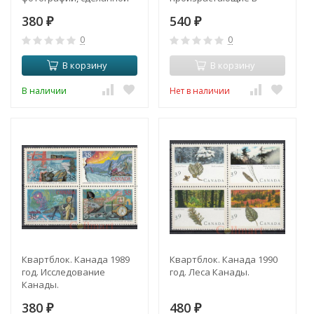
канадцем - пионеры
Канаде.
380
540
фотографии Канады.
₽
₽
0
0
В корзину
В корзину
В наличии
Нет в наличии
Квартблок. Канада 1989
Квартблок. Канада 1990
год. Исследование
год. Леса Канады.
Канады.
380
480
₽
₽