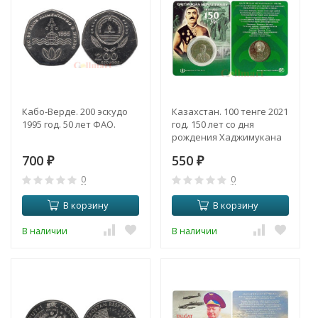
Кабо-Верде. 200 эскудо
Казахстан. 100 тенге 2021
1995 год. 50 лет ФАО.
год. 150 лет со дня
рождения Хаджимукана
Мунайтпасова. (в
700
550
₽
открытке)
₽
0
0
В корзину
В корзину
В наличии
В наличии