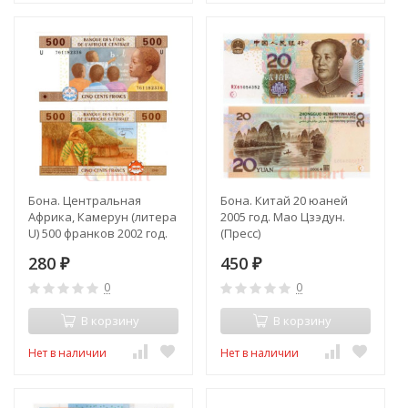
Бона. Центральная
Бона. Китай 20 юаней
Африка, Камерун (литера
2005 год. Мао Цзэдун.
U) 500 франков 2002 год.
(Пресс)
Дети на уроке. (Пресс)
280
450
₽
₽
0
0
В корзину
В корзину
Нет в наличии
Нет в наличии