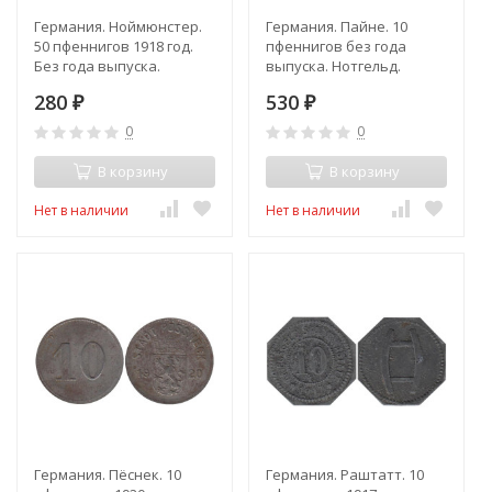
Германия. Ноймюнстер.
Германия. Пайне. 10
50 пфеннигов 1918 год.
пфеннигов без года
Без года выпуска.
выпуска. Нотгельд.
Нотгельд.
280
530
₽
₽
0
0
В корзину
В корзину
Нет в наличии
Нет в наличии
Германия. Пёснек. 10
Германия. Раштатт. 10