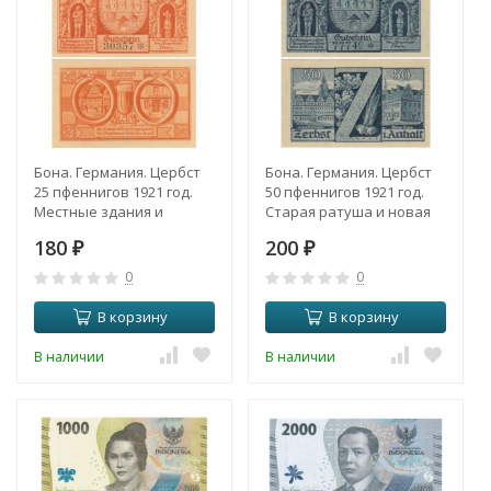
Бона. Германия. Цербст
Бона. Германия. Цербст
25 пфеннигов 1921 год.
50 пфеннигов 1921 год.
Местные здания и
Cтарая ратуша и новая
пивной бокал
ратуша, литера Z
180
200
(одноцветные). Нотгельд.
₽
(одноцветные). Нотгельд.
₽
(XF)
(XF)
0
0
В корзину
В корзину
В наличии
В наличии