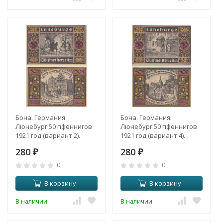
Бона. Германия.
Бона. Германия.
Люнебург 50 пфеннигов
Люнебург 50 пфеннигов
1921 год (вариант 2).
1921 год (вариант 4).
Нотгельд. (XF)
Нотгельд. (XF)
280
280
₽
₽
0
0
В корзину
В корзину
В наличии
В наличии