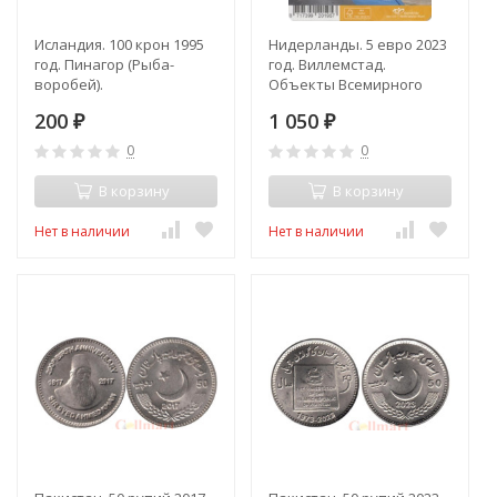
Исландия. 100 крон 1995
Нидерланды. 5 евро 2023
год. Пинагор (Рыба-
год. Виллемстад.
воробей).
Объекты Всемирного
наследия ЮНЕСКО. (в
200
1 050
₽
открытке)
₽
0
0
В корзину
В корзину
Нет в наличии
Нет в наличии