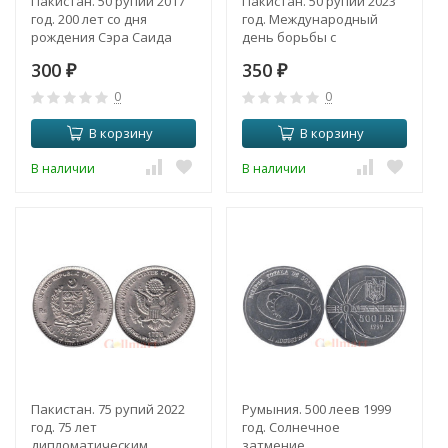
Пакистан. 50 рупий 2017
Пакистан. 50 рупий 2023
год. 200 лет со дня
год. Международный
рождения Сэра Саида
день борьбы с
Ахмад-хана.
коррупцией.
300
350
₽
₽
0
0
В корзину
В корзину
В наличии
В наличии
Пакистан. 75 рупий 2022
Румыния. 500 леев 1999
год. 75 лет
год. Солнечное
дипломатическим
затмение.