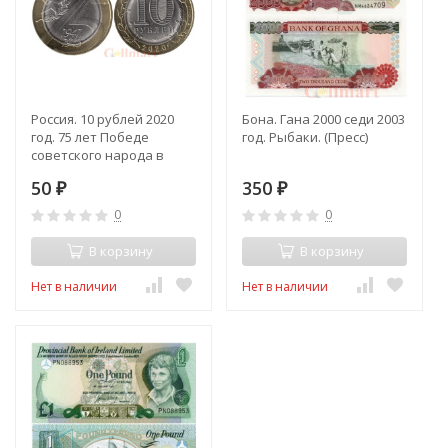
Россия. 10 рублей 2020
Бона. Гана 2000 седи 2003
год. 75 лет Победе
год. Рыбаки. (Пресс)
советского народа в
Великой Отечественной
50
350
войне.
₽
₽
0
0
В корзину
В корзину
Нет в наличии
Нет в наличии