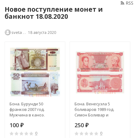
RSS
Новое поступление монет и
банкнот 18.08.2020
sveta . .
18 августа 2020
Бона. Бурунди 50
Бона. Венесуэла 5
франков 2007 год.
боливаров 1989 год.
Мужчина в каноэ.
Симон Боливар и
Рыбаки и бегемот.
Франсиско де Миранда.
100
250
(Пресс)
₽
(8-значный серийный
₽
номер)
0
0