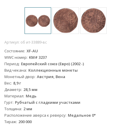
Артикул:
об ит-33889-вс
Состояние
XF-AU
WWC номер
KM# 3237
Период
Европейский союз (Евро) (2002 -)
Вид чекана
Коллекционные монеты
Монетный двор
Австрия, Вена
Вес
8,9 г
Диаметр
28,5 мм
Материал
Медь
Гурт
Рубчатый с гладкими участками
Толщина
2 мм
Расположение аверса к реверсу
Медальное 0°
Тираж
200 000