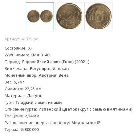
Артикул:
41379-вс
Состояние
XF
WWC номер
KM# 3140
Период
Европейский союз (Евро) (2002 - )
Вид чекана
Регулярный чекан
Монетный двор
Австрия, Вена
Вес
5,74 г
Диаметр
22,25 мм
Материал
Латунь
Гурт
Гладкий с вмятинами
Описание гурта
Испанский цветок (Круг с семью вмятинами)
Толщина
2,14 мм
Расположение аверса к реверсу
Медальное 0°
Тираж
45 300 000